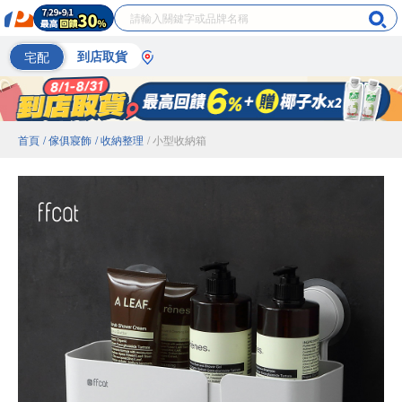
宅配
到店取貨
首頁
/ 傢俱寢飾
/ 收納整理
/ 小型收納箱