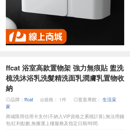
ffcat 浴室高款置物架 強力無痕貼 盥洗
梳洗沐浴乳洗髮精洗面乳潤膚乳置物收
納
◎品牌：
ffcat
◎規格： 1件
◎逛逛專館：
生活采
家
商城限用信用卡支付(不納入VIP資格之累積計算),無法用錢
包/紅利點數,無搬運上樓服務及指定日期/時間.