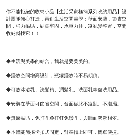
你不能拒絕的收納小品【生活采家極簡系列收納用品】設
計團隊傾心打造，再創生活空間美學；壁面安裝，節省空
間，強力黏貼，結實牢固，承重力佳，凌亂變整齊，空間
收納就找它！！
◆生活與美學的結合，我就是要美美的。
◆擺放空間增高設計，瓶罐擺放時不易傾倒。
◆可放沐浴乳、洗髮精、潤髮乳、洗面乳等盥洗用品。
◆安裝在壁面可節省空間，台面從此不凌亂、不潮濕。
◆無痕黏貼，免打孔免打釘免鑽孔，與牆面緊緊相依。
◆本體關節採卡扣式固定，對準扣上即可，簡單便捷。