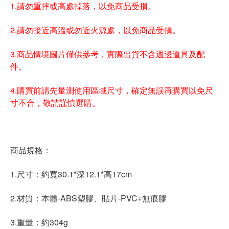
1.請勿重摔或高處掉落，以免商品受損。
2.請勿接近高溫或勿近火源處，以免商品受損。
3.商品情境圖片僅供參考，實際出貨不含週邊道具及配
件。
4.購買前請先量測使用區域尺寸，確定無誤再購買以免尺
寸不合，敬請謹慎選購。
商品規格：
1.尺寸：約寬30.1*深12.1*高17cm
2.材質：本體-ABS塑膠、貼片-PVC+無痕膠
3.重量：約304g