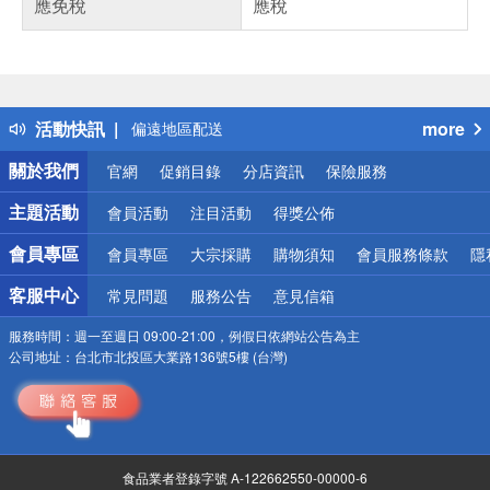
應免稅
應稅
偏遠地區配送
詐騙網頁！請小心！
得獎公告
熱門話題
銀行優惠
活動快訊
more
偏遠地區配送
詐騙網頁！請小心！
關於我們
官網
促銷目錄
分店資訊
保險服務
主題活動
會員活動
注目活動
得獎公佈
會員專區
會員專區
大宗採購
購物須知
會員服務條款
隱
客服中心
常見問題
服務公告
意見信箱
服務時間：
週一至週日 09:00-21:00，例假日依網站公告為主
公司地址：
台北市北投區大業路136號5樓 (台灣)
食品業者登錄字號 A-122662550-00000-6