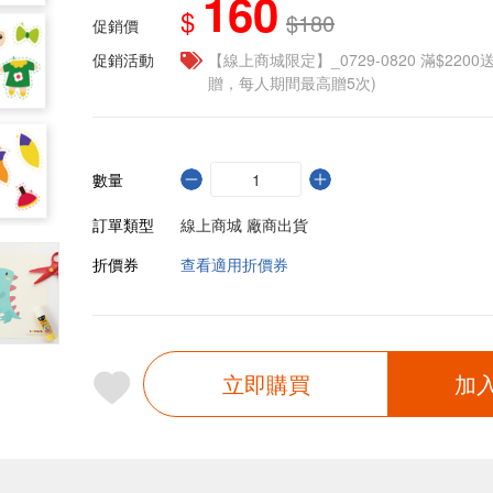
160
$
$180
促銷價
促銷活動
【線上商城限定】_0729-0820 滿$2200
贈，每人期間最高贈5次)
數量
訂單類型
線上商城 廠商出貨
折價券
查看適用折價券
立即購買
加