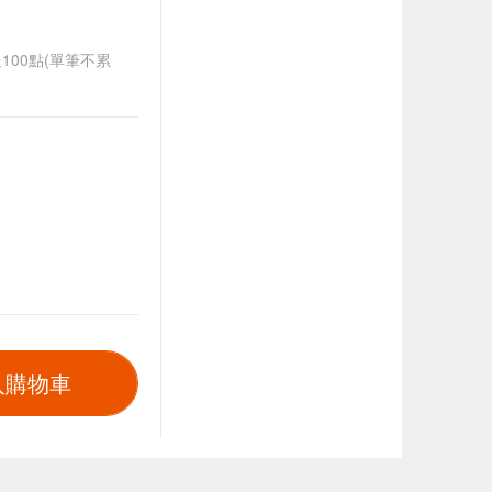
送100點(單筆不累
入購物車