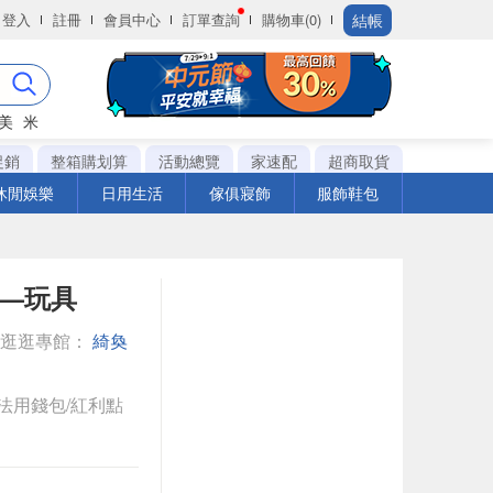
結帳
登入
註冊
會員中心
訂單查詢
購物車(0)
美
米
促銷
整箱購划算
活動總覽
家速配
超商取貨
休閒娛樂
日用生活
傢俱寢飾
服飾鞋包
紙—玩具
◎逛逛專館：
綺奐
法用錢包/紅利點