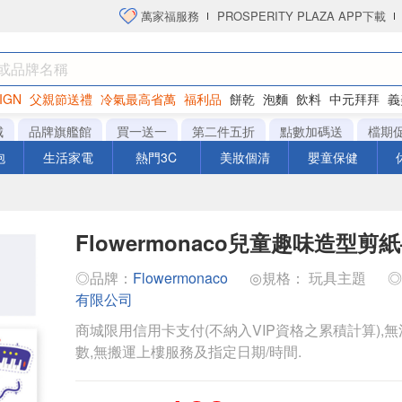
萬家福服務
PROSPERITY PLAZA APP下載
IGN
父親節送禮
冷氣最高省萬
福利品
餅乾
泡麵
飲料
中元拜拜
義
衛生紙
城
品牌旗艦館
買一送一
第二件五折
點數加碼送
檔期
泡
生活家電
熱門3C
美妝個清
嬰童保健
Flowermonaco兒童趣味造型剪
◎品牌：
Flowermonaco
◎規格： 玩具主題
有限公司
商城限用信用卡支付(不納入VIP資格之累積計算),無
數,無搬運上樓服務及指定日期/時間.