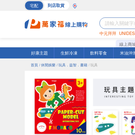
宅配
到店取貨
中元拜拜
UNIDES
海苔
巧克力
罐頭
線上商
好康主題
生鮮冷凍
飲料零食
米油沖
首頁
/ 休閒娛樂
/ 玩具．益智．書籍
/ 玩具