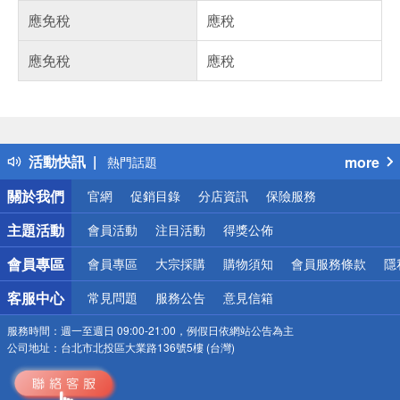
應免稅
應稅
應免稅
應稅
偏遠地區配送
詐騙網頁！請小心！
得獎公告
活動快訊
more
熱門話題
銀行優惠
關於我們
官網
促銷目錄
分店資訊
保險服務
偏遠地區配送
詐騙網頁！請小心！
主題活動
會員活動
注目活動
得獎公佈
會員專區
會員專區
大宗採購
購物須知
會員服務條款
隱
客服中心
常見問題
服務公告
意見信箱
服務時間：
週一至週日 09:00-21:00，例假日依網站公告為主
公司地址：
台北市北投區大業路136號5樓 (台灣)