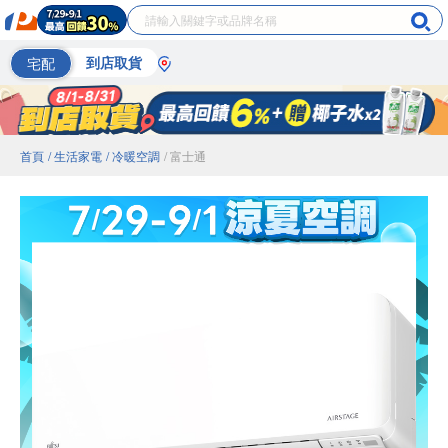
宅配
到店取貨
首頁
/ 生活家電
/ 冷暖空調
/ 富士通