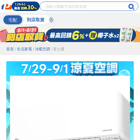
宅配
到店取貨
首頁
/ 生活家電
/ 冷暖空調
/ 富士通