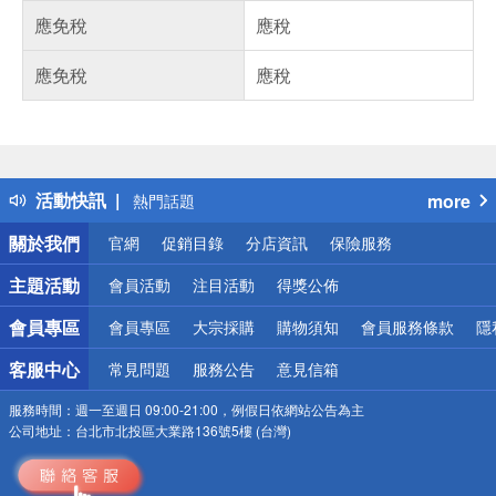
應免稅
應稅
應免稅
應稅
偏遠地區配送
詐騙網頁！請小心！
得獎公告
活動快訊
more
熱門話題
銀行優惠
關於我們
官網
促銷目錄
分店資訊
保險服務
偏遠地區配送
詐騙網頁！請小心！
主題活動
會員活動
注目活動
得獎公佈
會員專區
會員專區
大宗採購
購物須知
會員服務條款
隱
客服中心
常見問題
服務公告
意見信箱
服務時間：
週一至週日 09:00-21:00，例假日依網站公告為主
公司地址：
台北市北投區大業路136號5樓 (台灣)