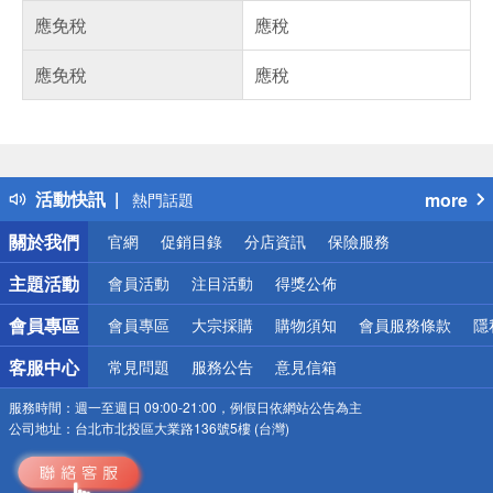
應免稅
應稅
應免稅
應稅
偏遠地區配送
詐騙網頁！請小心！
得獎公告
活動快訊
more
熱門話題
銀行優惠
關於我們
官網
促銷目錄
分店資訊
保險服務
偏遠地區配送
詐騙網頁！請小心！
主題活動
會員活動
注目活動
得獎公佈
會員專區
會員專區
大宗採購
購物須知
會員服務條款
隱
客服中心
常見問題
服務公告
意見信箱
服務時間：
週一至週日 09:00-21:00，例假日依網站公告為主
公司地址：
台北市北投區大業路136號5樓 (台灣)