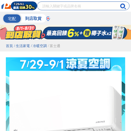
宅配
到店取貨
首頁
/ 生活家電
/ 冷暖空調
/ 富士通