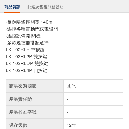
商品資訊
配送及售後服務說明
-長距離遙控開關 140m
-遙控各種電動門或電鎖門
-遙控設備開/關機
-多款遙控器搭配選擇
LK-102RLP 單按鍵
LK-102RL2P 雙按鍵
LK-102RLDP 雙按鍵
LK-102RL4P 四按鍵
商品來源國家
其他
產品責任險
-
產品核准字號
-
保存天數
12年