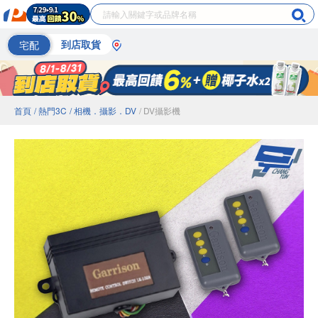
宅配
到店取貨
首頁
/ 熱門3C
/ 相機．攝影．DV
/ DV攝影機