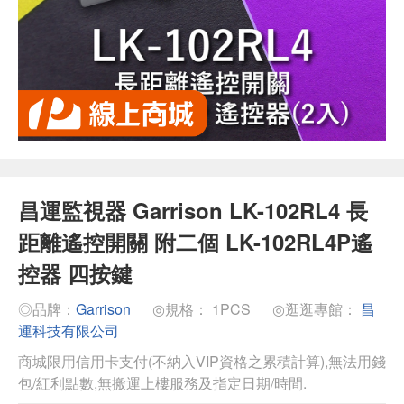
昌運監視器 Garrison LK-102RL4 長
距離遙控開關 附二個 LK-102RL4P遙
控器 四按鍵
◎品牌：
Garrison
◎規格： 1PCS
◎逛逛專館：
昌
運科技有限公司
商城限用信用卡支付(不納入VIP資格之累積計算),無法用錢
包/紅利點數,無搬運上樓服務及指定日期/時間.