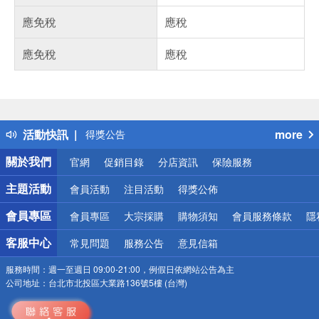
應免稅
應稅
應免稅
應稅
偏遠地區配送
詐騙網頁！請小心！
得獎公告
活動快訊
more
熱門話題
銀行優惠
關於我們
官網
促銷目錄
分店資訊
保險服務
偏遠地區配送
詐騙網頁！請小心！
主題活動
會員活動
注目活動
得獎公佈
會員專區
會員專區
大宗採購
購物須知
會員服務條款
隱
客服中心
常見問題
服務公告
意見信箱
服務時間：
週一至週日 09:00-21:00，例假日依網站公告為主
公司地址：
台北市北投區大業路136號5樓 (台灣)