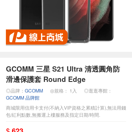
GCOMM 三星 S21 Ultra 清透圓角防
滑邊保護套 Round Edge
◎品牌：
GCOMM
◎規格： 1入
◎逛逛專館：
GCOMM 品牌館
商城限用信用卡支付(不納入VIP資格之累積計算),無法用錢
包/紅利點數,無搬運上樓服務及指定日期/時間.
$
623