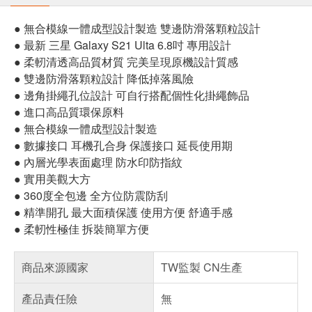
● 無合模線一體成型設計製造 雙邊防滑落顆粒設計
● 最新 三星 Galaxy S21 Ulta 6.8吋 專用設計
● 柔軔清透高品質材質 完美呈現原機設計質感
● 雙邊防滑落顆粒設計 降低掉落風險
● 邊角掛繩孔位設計 可自行搭配個性化掛繩飾品
● 進口高品質環保原料
● 無合模線一體成型設計製造
● 數據接口 耳機孔合身 保護接口 延長使用期
● 內層光學表面處理 防水印防指紋
● 實用美觀大方
● 360度全包邊 全方位防震防刮
● 精準開孔 最大面積保護 使用方便 舒適手感
● 柔軔性極佳 拆裝簡單方便
商品來源國家
TW監製 CN生產
產品責任險
無