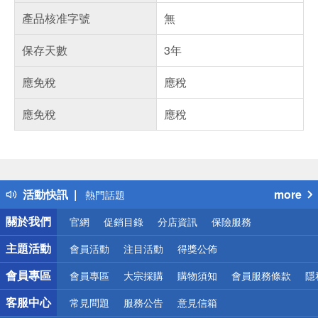
產品核准字號
無
保存天數
3年
應免稅
應稅
應免稅
應稅
偏遠地區配送
詐騙網頁！請小心！
得獎公告
活動快訊
more
熱門話題
銀行優惠
關於我們
官網
促銷目錄
分店資訊
保險服務
偏遠地區配送
詐騙網頁！請小心！
主題活動
會員活動
注目活動
得獎公佈
會員專區
會員專區
大宗採購
購物須知
會員服務條款
隱
客服中心
常見問題
服務公告
意見信箱