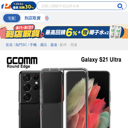
宅配
到店取貨
首頁
/ 熱門3C
/ 手機．通訊．週邊
/ 配件．周邊