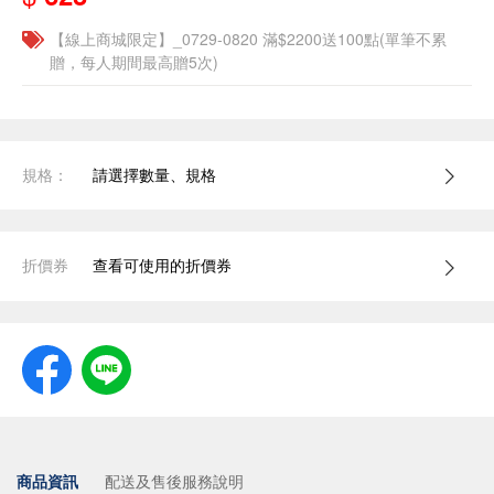
【線上商城限定】_0729-0820 滿$2200送100點(單筆不累
贈，每人期間最高贈5次)
規格：
請選擇數量、規格
折價券
查看可使用的折價券
商品資訊
配送及售後服務說明