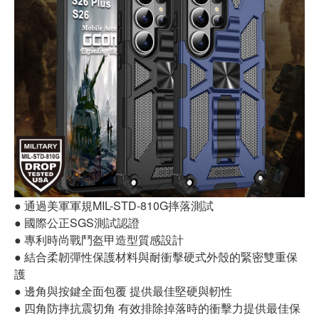
● 通過美軍軍規MIL-STD-810G摔落測試
● 國際公正SGS測試認證
● 專利時尚戰鬥盔甲造型質感設計
● 結合柔韌彈性保護材料與耐衝擊硬式外殼的緊密雙重保
護
● 邊角與按鍵全面包覆 提供最佳堅硬與軔性
● 四角防摔抗震切角 有效排除掉落時的衝擊力提供最佳保