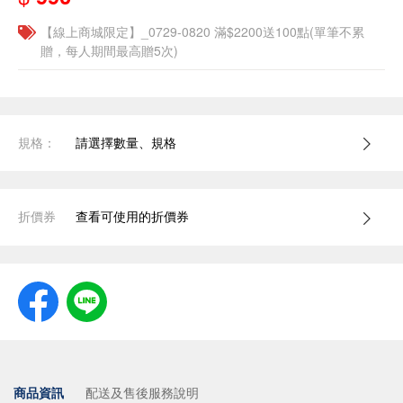
【線上商城限定】_0729-0820 滿$2200送100點(單筆不累
贈，每人期間最高贈5次)
規格：
請選擇數量、規格
折價券
查看可使用的折價券
商品資訊
配送及售後服務說明