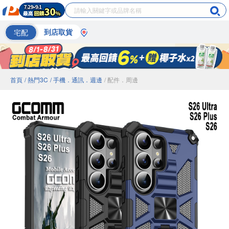
宅配
到店取貨
首頁
/ 熱門3C
/ 手機．通訊．週邊
/ 配件．周邊