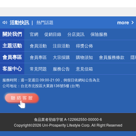
偏遠地區配送
詐騙網頁！請小心！
得獎公告
活動快訊
more
熱門話題
銀行優惠
關於我們
官網
促銷目錄
分店資訊
保險服務
偏遠地區配送
詐騙網頁！請小心！
主題活動
會員活動
注目活動
得獎公佈
會員專區
會員專區
大宗採購
購物須知
會員服務條款
隱
客服中心
常見問題
服務公告
意見信箱
服務時間：
週一至週日 09:00-21:00，例假日依網站公告為主
公司地址：
台北市北投區大業路136號5樓 (台灣)
食品業者登錄字號 A-122662550-00000-6
Copyright©2026 Uni-Prosperity Lifestyle Corp. All Right Reserved