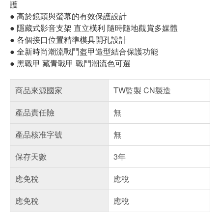
護
● 高於鏡頭與螢幕的有效保護設計
● 隱藏式影音支架 直立橫利 隨時隨地觀賞多媒體
● 各個接口位置精準模具開孔設計
● 全新時尚潮流戰鬥盔甲造型結合保護功能
● 黑戰甲 藏青戰甲 戰鬥潮流色可選
商品來源國家
TW監製 CN製造
產品責任險
無
產品核准字號
無
保存天數
3年
應免稅
應稅
應免稅
應稅