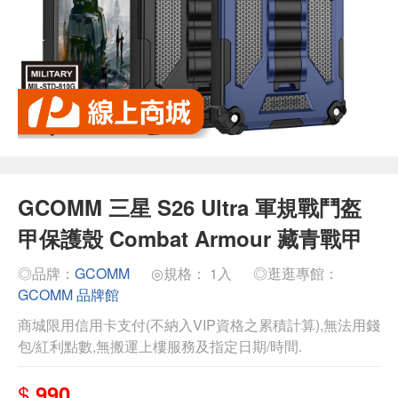
GCOMM 三星 S26 Ultra 軍規戰鬥盔
甲保護殼 Combat Armour 藏青戰甲
◎品牌：
GCOMM
◎規格： 1入
◎逛逛專館：
GCOMM 品牌館
商城限用信用卡支付(不納入VIP資格之累積計算),無法用錢
包/紅利點數,無搬運上樓服務及指定日期/時間.
$
990