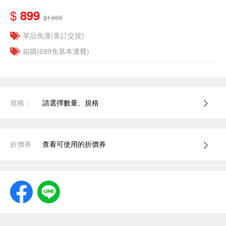
$
899
$1,800
單品免運(客訂交貨)
箱購(699免基本運費)
規格：
請選擇數量、規格
折價券
查看可使用的折價券