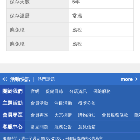
保存天數
5年
保存溫層
常溫
應免稅
應稅
應免稅
應稅
偏遠地區配送
詐騙網頁！請小心！
得獎公告
活動快訊
more
熱門話題
銀行優惠
關於我們
官網
促銷目錄
分店資訊
保險服務
偏遠地區配送
詐騙網頁！請小心！
主題活動
會員活動
注目活動
得獎公佈
會員專區
會員專區
大宗採購
購物須知
會員服務條款
隱
客服中心
常見問題
服務公告
意見信箱
服務時間：
週一至週日 09:00-21:00，例假日依網站公告為主