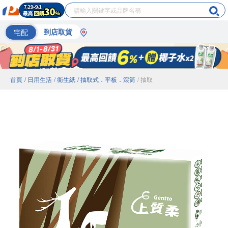
宅配
到店取貨
首頁
/ 日用生活
/ 衛生紙
/ 抽取式．平板．滾筒
/ 抽取