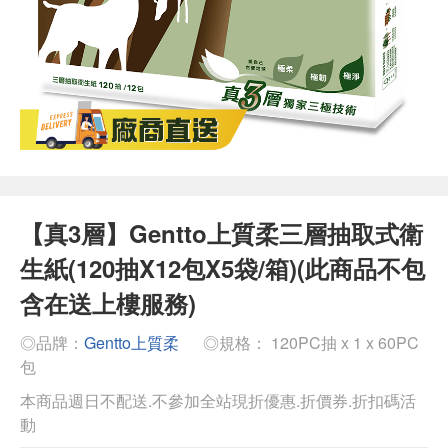
【真3層】Gentto上質柔三層抽取式衛
生紙(120抽X12包X5袋/箱)(此商品不包
含在送上樓服務)
◎品牌：
Gentto上質柔
◎規格： 120PC抽 x 1 x 60PC
包
本商品週日不配送.不參加全站現折優惠.折價券.折扣碼活
動