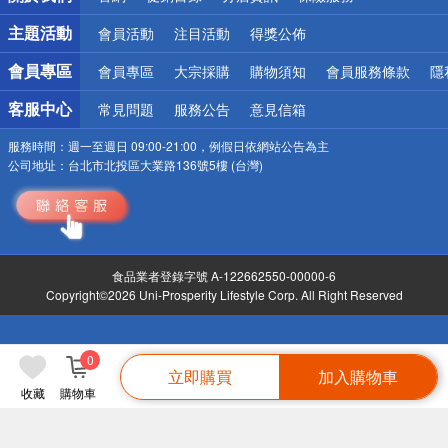
詐騙網頁！請小心！
主題活動
會員活動
注目活動
得獎公佈
會員專區
會員專區
大宗採購
購物須知
會員服務條款
隱
客服中心
常見問題
服務公告
意見信箱
服務時間：
週一至週日 09:00-21:00，例假日依網站公告為主
公司地址：
台北市北投區大業路136號5樓 (台灣)
食品業者登錄字號 A-122662550-00000-6
Copyright©2026 Uni-Prosperity Lifestyle Corp. All Right Reserved
0
立即購買
加入購物車
收藏
購物車