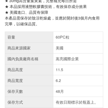
★ 30mg高含量葉黃素，完整補充每日所需
★ 本品採用液態軟膠囊技術，有效保存成分效果
★ 美國進口、品質有保障
本產品需保存於陰涼乾燥處，並應於開封後3個月內食用
完畢，以確保品質。
容量
60PC粒
商品來源國家
美國
國內負責廠商名稱
嵩亮國際企業
商品高度
11.5
商品寬度
6.2
保存天數
48月
保存方式
有效日期標示於瓶蓋上。