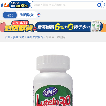
宅配
到店取貨
首頁
/ 嬰童保健
/ 營養保健食品
/ 葉黃素．維他命