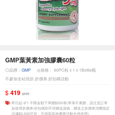
GMP葉黃素加強膠囊60粒
◎品牌：
GMP
◎規格： 60PC粒 x 1 x 1Bottle瓶
不參加全站現折.折價券.折扣碼活動
$
419
$599
即日起-9/1 不限金額下單贈$200券(單筆不累贈，請注意訂單
如使用折價券/折扣碼則不符贈送資格，贈送之折價券消費指定
品滿$2,000可折，不得與其他優惠活動合併使用)