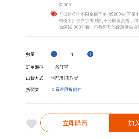
$2000
即日起-9/1 不限金額下單贈$200券(單
如使用折價券/折扣碼則不符贈送資格，
品滿$2,000可折，不得與其他優惠活動合
數量
訂單類型
一般訂單
出貨方式
宅配/到店取貨
折價券
查看適用折價券
立即購買
加