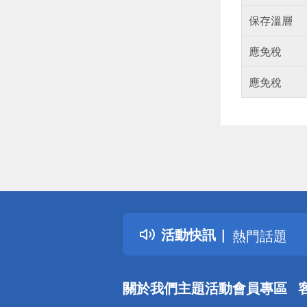
保存溫層
應免稅
應免稅
偏遠地區配
詐騙網頁！
得獎公告
活動快訊
熱門話題
銀行優惠
偏遠地區配
關於我們
主題活動
會員專區
詐騙網頁！