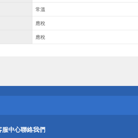
常溫
應稅
應稅
送
請小心！
送
客服中心
聯絡我們
請小心！