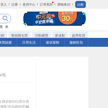
結帳
登入
註冊
會員中心
訂單查詢
購物車(0)
美
米
促銷
整箱購划算
活動總覽
家速配
超商取貨
休閒娛樂
日用生活
傢俱寢飾
服飾鞋包
le瓶
筆上限折$500)(部分商
價券/折扣碼併用)離