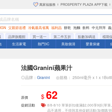
萬家福服務
PROSPERITY PLAZA APP下載
IGN
父親節送禮
冷氣最高省萬
福利品
餅乾
泡麵
飲料
中元拜拜
義
洋芋片
城
品牌旗艦館
買一送一
第二件五折
點數加碼送
檔期
泡
生活家電
熱門3C
美妝個清
嬰童保健
法國Granini蘋果汁
◎品牌：
Granini
◎規格： 250ml毫升 x 1 x 1Bott
62
$
原價
促銷活動
8/8-8/10 單筆折扣後滿$2,000享9折(單
品不適用，不得與其他促銷活動/加價購/折