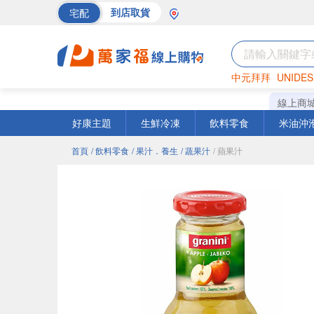
宅配
到店取貨
中元拜拜
UNIDES
巧克力
罐頭
海苔
線上商
好康主題
生鮮冷凍
飲料零食
米油沖
首頁
/ 飲料零食
/ 果汁．養生
/ 蔬果汁
/ 蘋果汁