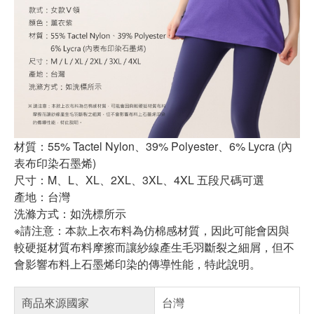
材質：55% Tactel Nylon、39% Polyester、6% Lycra (內
表布印染石墨烯)
尺寸：M、L、XL、2XL、3XL、4XL 五段尺碼可選
產地：台灣
洗滌方式：如洗標所示
※請注意：本款上衣布料為仿棉感材質，因此可能會因與
較硬挺材質布料摩擦而讓紗線產生毛羽斷裂之細屑，但不
會影響布料上石墨烯印染的傳導性能，特此說明。
商品來源國家
台灣