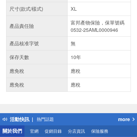
尺寸(款式/樣式)
XL
富邦產物保險，保單號碼
產品責任險
0532-25AML0000946
產品核准字號
無
保存天數
10年
應免稅
應稅
應免稅
應稅
偏遠地區配送
詐騙網頁！請小心！
得獎公告
活動快訊
more
熱門話題
銀行優惠
關於我們
官網
促銷目錄
分店資訊
保險服務
偏遠地區配送