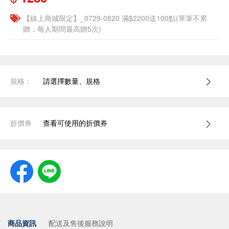
【線上商城限定】_0729-0820 滿$2200送100點(單筆不累
贈，每人期間最高贈5次)
規格：
請選擇數量、規格
折價券
查看可使用的折價券
商品資訊
配送及售後服務說明