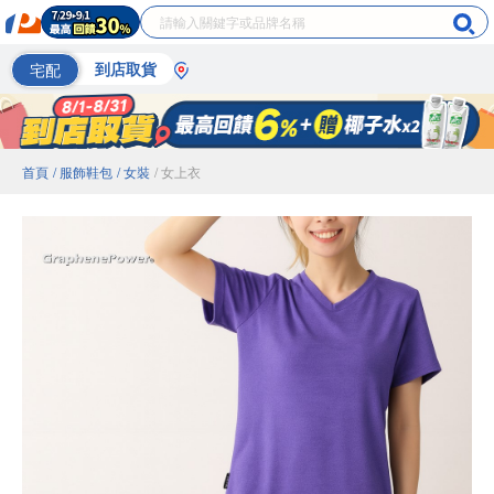
宅配
到店取貨
首頁
/ 服飾鞋包
/ 女裝
/ 女上衣