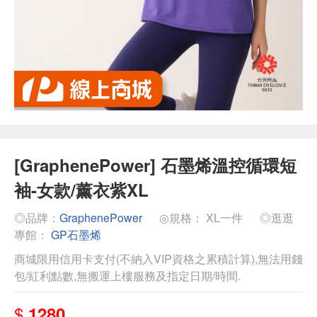
[GraphenePower] 石墨烯溫控循環短
袖-女款/薰衣紫XL
◎品牌：
GraphenePower
◎規格： XL一件
◎逛逛
專館：
GP石墨烯
商城限用信用卡支付(不納入VIP資格之累積計算),無法用錢
包/紅利點數,無搬運上樓服務及指定日期/時間.
$
1280