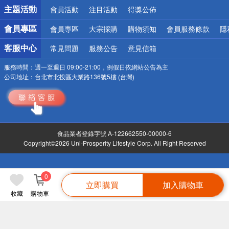
詐騙網頁！請小心！
主題活動
會員活動
注目活動
得獎公佈
會員專區
會員專區
大宗採購
購物須知
會員服務條款
隱
客服中心
常見問題
服務公告
意見信箱
服務時間：
週一至週日 09:00-21:00，例假日依網站公告為主
公司地址：
台北市北投區大業路136號5樓 (台灣)
食品業者登錄字號 A-122662550-00000-6
Copyright©2026 Uni-Prosperity Lifestyle Corp. All Right Reserved
0
立即購買
加入購物車
收藏
購物車