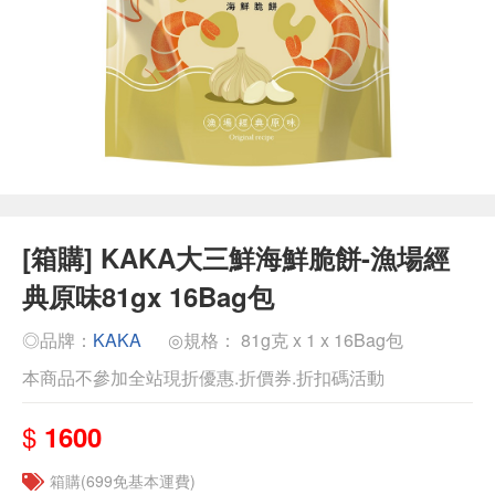
[箱購] KAKA大三鮮海鮮脆餅-漁場經
典原味81gx 16Bag包
◎品牌：
KAKA
◎規格： 81g克 x 1 x 16Bag包
本商品不參加全站現折優惠.折價券.折扣碼活動
$
1600
箱購(699免基本運費)