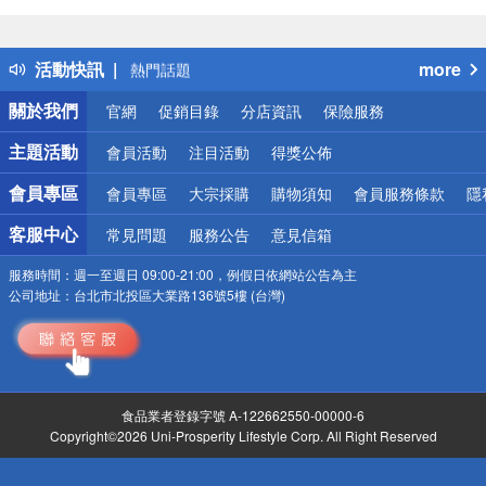
偏遠地區配送
詐騙網頁！請小心！
得獎公告
活動快訊
more
熱門話題
銀行優惠
關於我們
官網
促銷目錄
分店資訊
保險服務
偏遠地區配送
詐騙網頁！請小心！
主題活動
會員活動
注目活動
得獎公佈
會員專區
會員專區
大宗採購
購物須知
會員服務條款
隱
客服中心
常見問題
服務公告
意見信箱
服務時間：
週一至週日 09:00-21:00，例假日依網站公告為主
公司地址：
台北市北投區大業路136號5樓 (台灣)
食品業者登錄字號 A-122662550-00000-6
Copyright©2026 Uni-Prosperity Lifestyle Corp. All Right Reserved