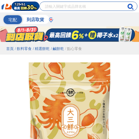
宅配
到店取貨
首頁
/ 飲料零食
/ 精選餅乾
/ 鹹餅乾
/ 點心零食