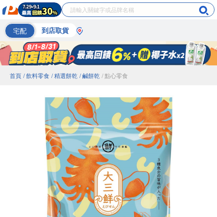
宅配
到店取貨
首頁
/ 飲料零食
/ 精選餅乾
/ 鹹餅乾
/ 點心零食