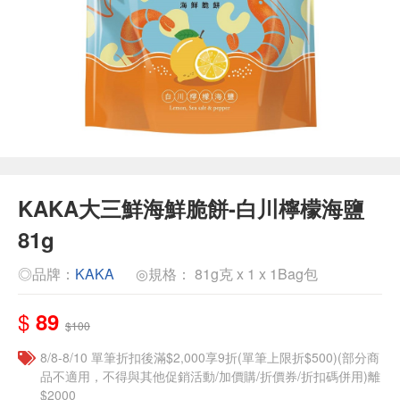
KAKA大三鮮海鮮脆餅-白川檸檬海鹽
81g
◎品牌：
KAKA
◎規格： 81g克 x 1 x 1Bag包
$
89
$100
8/8-8/10 單筆折扣後滿$2,000享9折(單筆上限折$500)(部分商
品不適用，不得與其他促銷活動/加價購/折價券/折扣碼併用)離
$2000