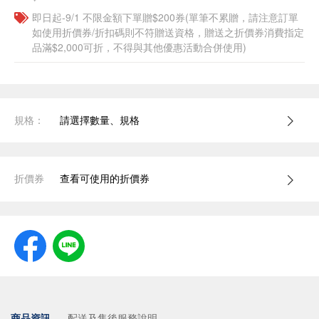
即日起-9/1 不限金額下單贈$200券(單筆不累贈，請注意訂單
如使用折價券/折扣碼則不符贈送資格，贈送之折價券消費指定
品滿$2,000可折，不得與其他優惠活動合併使用)
規格：
請選擇數量、規格
折價券
查看可使用的折價券
商品資訊
配送及售後服務說明