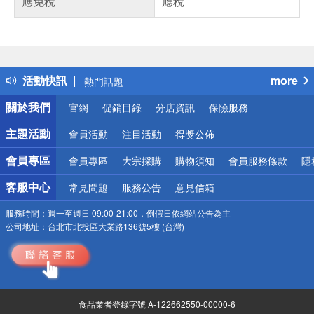
應免稅
應稅
偏遠地區配送
詐騙網頁！請小心！
得獎公告
活動快訊
more
熱門話題
銀行優惠
關於我們
官網
促銷目錄
分店資訊
保險服務
偏遠地區配送
詐騙網頁！請小心！
主題活動
會員活動
注目活動
得獎公佈
會員專區
會員專區
大宗採購
購物須知
會員服務條款
隱
客服中心
常見問題
服務公告
意見信箱
服務時間：
週一至週日 09:00-21:00，例假日依網站公告為主
公司地址：
台北市北投區大業路136號5樓 (台灣)
食品業者登錄字號 A-122662550-00000-6