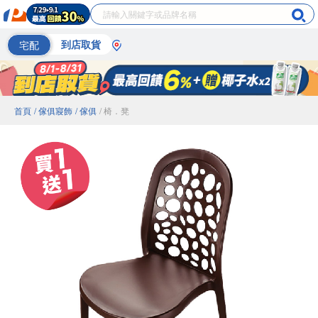
宅配
到店取貨
首頁
/ 傢俱寢飾
/ 傢俱
/ 椅．凳