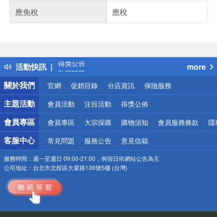
應免稅
應稅
偏遠地區配送
詐騙網頁！請小心！
得獎公告
活動快訊
more
熱門話題
銀行優惠
關於我們
官網
促銷目錄
分店資訊
保險服務
偏遠地區配送
詐騙網頁！請小心！
主題活動
會員活動
注目活動
得獎公佈
會員專區
會員專區
大宗採購
購物須知
會員服務條款
隱
客服中心
常見問題
服務公告
意見信箱
服務時間：
週一至週日 09:00-21:00，例假日依網站公告為主
公司地址：
台北市北投區大業路136號5樓 (台灣)