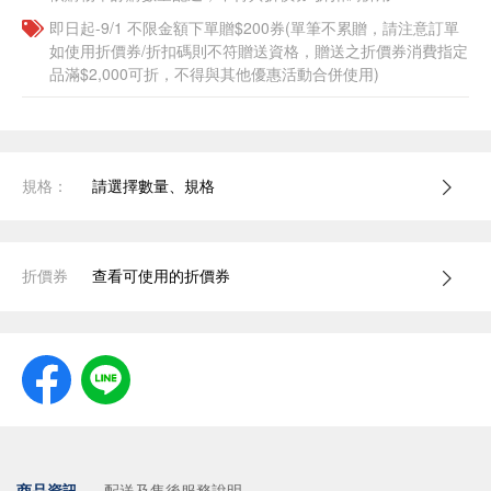
即日起-9/1 不限金額下單贈$200券(單筆不累贈，請注意訂單
如使用折價券/折扣碼則不符贈送資格，贈送之折價券消費指定
品滿$2,000可折，不得與其他優惠活動合併使用)
規格：
請選擇數量、規格
折價券
查看可使用的折價券
商品資訊
配送及售後服務說明