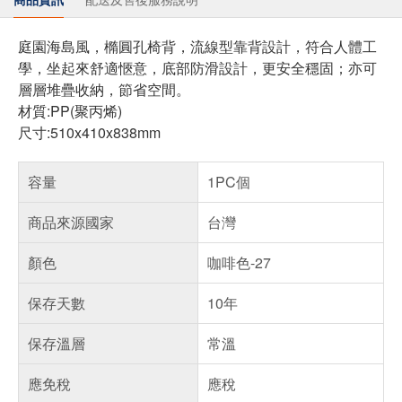
庭園海島風，橢圓孔椅背，流線型靠背設計，符合人體工
學，坐起來舒適愜意，底部防滑設計，更安全穩固；亦可
層層堆疊收納，節省空間。
材質:
PP(聚丙烯)
尺寸:
510x410x838mm
容量
1PC個
商品來源國家
台灣
顏色
咖啡色-27
保存天數
10年
保存溫層
常溫
應免稅
應稅