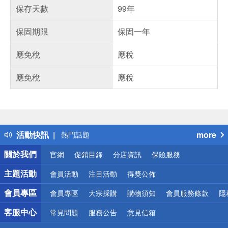
保存天數
99年
保固期限
保固一年
應免稅
應稅
應免稅
應稅
偏遠地區配送
詐騙網頁！請小心！
得獎公告
活動快訊
more
熱門話題
銀行優惠
關於我們
官網
促銷目錄
分店資訊
保險服務
偏遠地區配送
詐騙網頁！請小心！
主題活動
會員活動
注目活動
得獎公佈
會員專區
會員專區
大宗採購
購物須知
會員服務條款
隱
客服中心
常見問題
服務公告
意見信箱