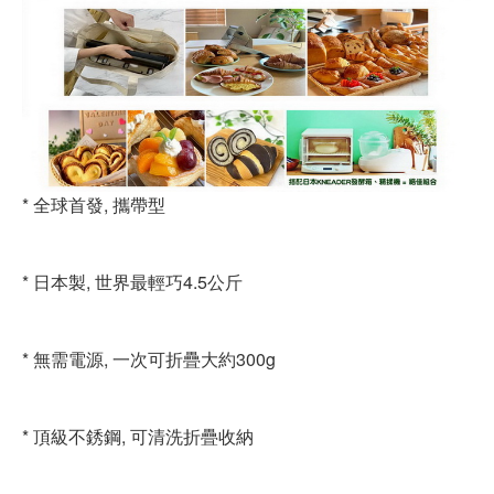
* 全球首發, 攜帶型
* 日本製, 世界最輕巧4.5公斤
* 無需電源, 一次可折疊大約300g
* 頂級不銹鋼, 可清洗折疊收納