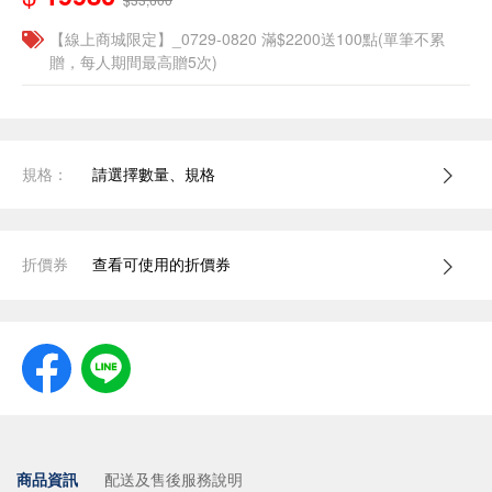
【線上商城限定】_0729-0820 滿$2200送100點(單筆不累
贈，每人期間最高贈5次)
規格：
請選擇數量、規格
折價券
查看可使用的折價券
商品資訊
配送及售後服務說明