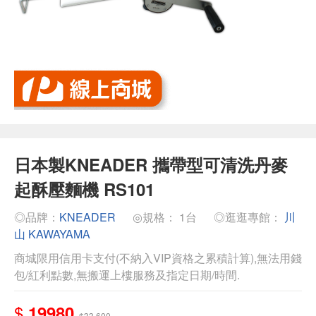
日本製KNEADER 攜帶型可清洗丹麥
起酥壓麵機 RS101
◎品牌：
KNEADER
◎規格： 1台
◎逛逛專館：
川
山 KAWAYAMA
商城限用信用卡支付(不納入VIP資格之累積計算),無法用錢
包/紅利點數,無搬運上樓服務及指定日期/時間.
$
19980
$33,600