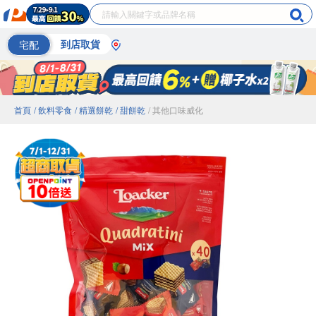
宅配
到店取貨
首頁
/ 飲料零食
/ 精選餅乾
/ 甜餅乾
/ 其他口味威化