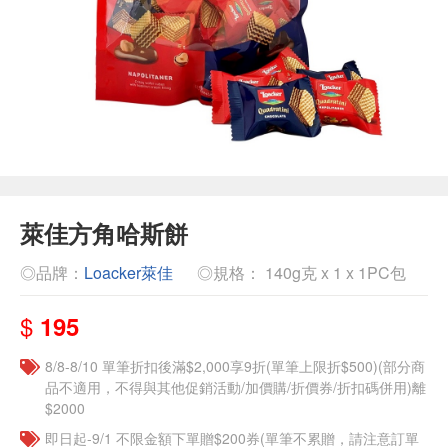
萊佳方角哈斯餅
◎品牌：
Loacker萊佳
◎規格： 140g克 x 1 x 1PC包
$
195
8/8-8/10 單筆折扣後滿$2,000享9折(單筆上限折$500)(部分商
品不適用，不得與其他促銷活動/加價購/折價券/折扣碼併用)離
$2000
即日起-9/1 不限金額下單贈$200券(單筆不累贈，請注意訂單