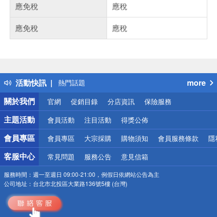
應免稅
應稅
應免稅
應稅
偏遠地區配送
詐騙網頁！請小心！
得獎公告
活動快訊
more
熱門話題
銀行優惠
關於我們
官網
促銷目錄
分店資訊
保險服務
偏遠地區配送
詐騙網頁！請小心！
主題活動
會員活動
注目活動
得獎公佈
會員專區
會員專區
大宗採購
購物須知
會員服務條款
隱
客服中心
常見問題
服務公告
意見信箱
服務時間：
週一至週日 09:00-21:00，例假日依網站公告為主
公司地址：
台北市北投區大業路136號5樓 (台灣)