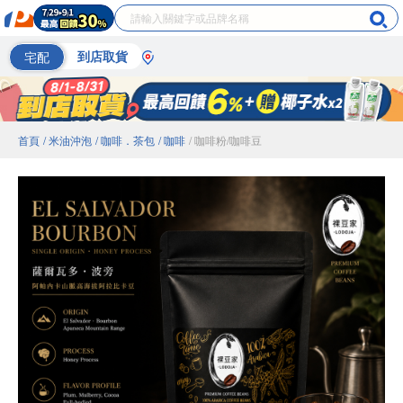
宅配
到店取貨
首頁
/ 米油沖泡
/ 咖啡．茶包
/ 咖啡
/ 咖啡粉/咖啡豆