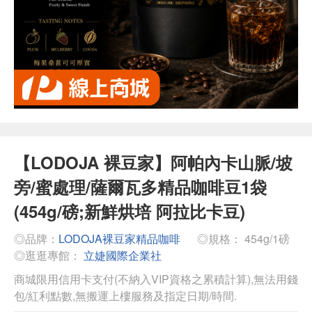
【LODOJA 裸豆家】阿帕內卡山脈/坡
旁/蜜處理/薩爾瓦多精品咖啡豆1袋
(454g/磅;新鮮烘培 阿拉比卡豆)
◎品牌：
LODOJA裸豆家精品咖啡
◎規格： 454g/1磅
◎逛逛專館：
立婕國際企業社
商城限用信用卡支付(不納入VIP資格之累積計算),無法用錢
包/紅利點數,無搬運上樓服務及指定日期/時間.