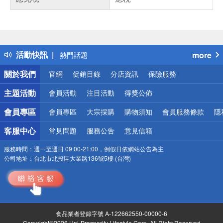
偏遠地區配送
詐騙網頁！請小心！
得獎公告
活動快訊
more
熱門話題
銀行優惠
關於我們
官網
促銷目錄
分店資訊
保險服務
偏遠地區配送
詐騙網頁！請小心！
主題活動
會員活動
注目活動
得獎公佈
會員專區
會員專區
大宗採購
購物須知
會員服務條款
隱
客服中心
常見問題
服務公告
意見信箱
服務時間：
週一至週日 09:00-21:00，例假日依網站公告為主
公司地址：
台北市北投區大業路136號5樓 (台灣)
食品業者登錄字號 A-122662550-00000-6
Copyright©2026 Uni-Prosperity Lifestyle Corp. All Right Reserved