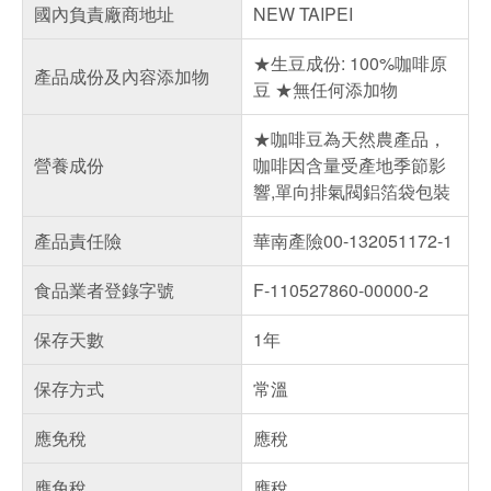
國內負責廠商地址
NEW TAIPEI
★生豆成份: 100%咖啡原
產品成份及內容添加物
豆 ★無任何添加物
★咖啡豆為天然農產品，
營養成份
咖啡因含量受產地季節影
響,單向排氣閥鋁箔袋包裝
產品責任險
華南產險00-132051172-1
食品業者登錄字號
F-110527860-00000-2
保存天數
1年
保存方式
常溫
應免稅
應稅
應免稅
應稅