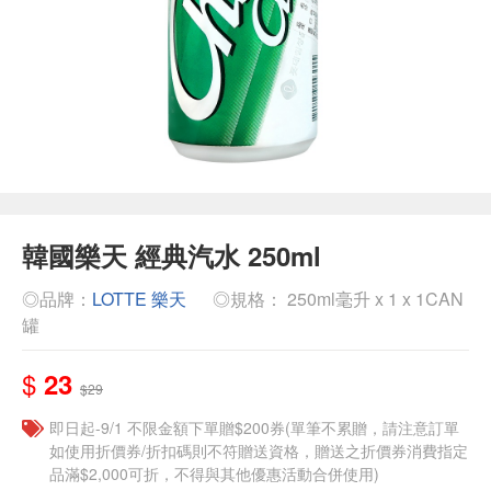
韓國樂天 經典汽水 250ml
◎品牌：
LOTTE 樂天
◎規格： 250ml毫升 x 1 x 1CAN
罐
$
23
$29
即日起-9/1 不限金額下單贈$200券(單筆不累贈，請注意訂單
如使用折價券/折扣碼則不符贈送資格，贈送之折價券消費指定
品滿$2,000可折，不得與其他優惠活動合併使用)