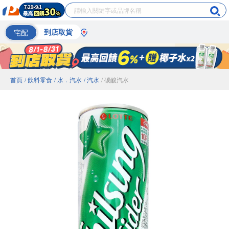
宅配
到店取貨
首頁
/ 飲料零食
/ 水．汽水
/ 汽水
/ 碳酸汽水