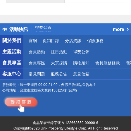
偏遠地區配送
詐騙網頁！請小心！
得獎公告
活動快訊
more
熱門話題
銀行優惠
關於我們
官網
促銷目錄
分店資訊
保險服務
偏遠地區配送
詐騙網頁！請小心！
主題活動
會員活動
注目活動
得獎公佈
會員專區
會員專區
大宗採購
購物須知
會員服務條款
隱
客服中心
常見問題
服務公告
意見信箱
服務時間：
週一至週日 09:00-21:00，例假日依網站公告為主
公司地址：
台北市北投區大業路136號5樓 (台灣)
食品業者登錄字號 A-122662550-00000-6
Copyright©2026 Uni-Prosperity Lifestyle Corp. All Right Reserved