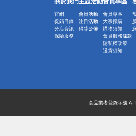
關於我們
主題活動
會員專區
詐騙網頁！
官網
會員活動
會員專區
促銷目錄
注目活動
大宗採購
分店資訊
得獎公佈
購物須知
保險服務
會員服務條款
隱私權政策
退貨須知
食品業者登錄字號 A-122