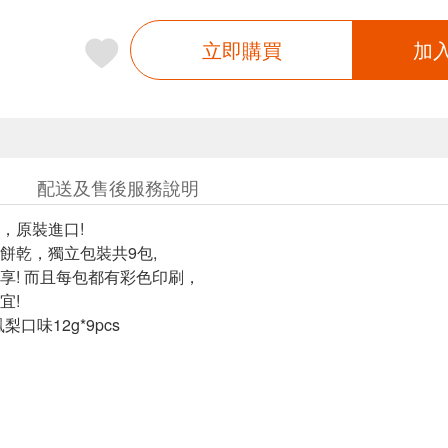
立即購買
加
配送及售後服務說明
，原裝進口!
餅乾，獨立包裝共9包,
享! 而且每包都有彩色印刷，
宜!
口味12g*9pcs