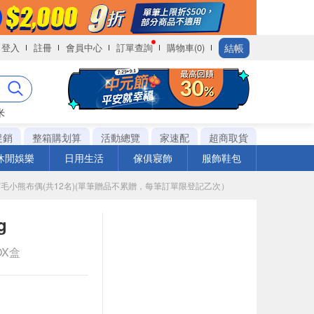
結帳
登入
註冊
會員中心
訂單查詢
購物車(0)
米
促銷
整箱購划算
活動總覽
家速配
超商取貨
休閒娛樂
日用生活
傢俱寢飾
服飾鞋包
藏版眉毛小熊布偶(共12名)(單筆贈品不累贈，每筆訂單限登記乙次）
g
OX盒