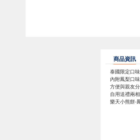
商品資訊
泰國限定口味
內附鳳梨口味
方便與親友分
自用送禮兩相
樂天小熊餅-鳳梨