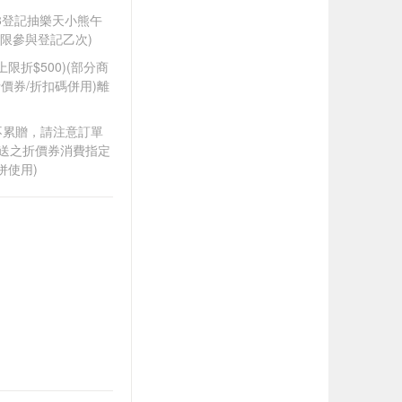
588登記抽樂天小熊午
限參與登記乙次)
筆上限折$500)(部分商
價券/折扣碼併用)離
筆不累贈，請注意訂單
贈送之折價券消費指定
併使用)