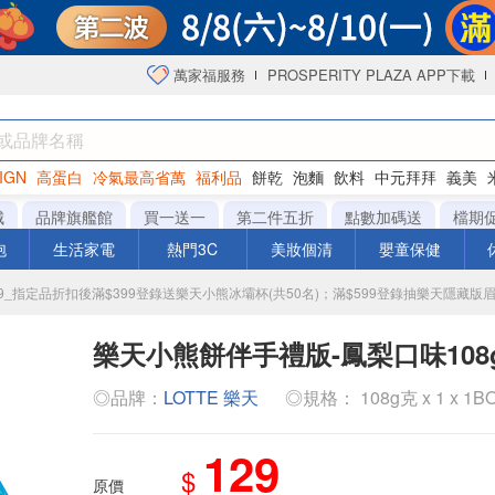
萬家福服務
PROSPERITY PLAZA APP下載
IGN
高蛋白
冷氣最高省萬
福利品
餅乾
泡麵
飲料
中元拜拜
義美
海苔
城
品牌旗艦館
買一送一
第二件五折
點數加碼送
檔期
泡
生活家電
熱門3C
美妝個清
嬰童保健
-0909_指定品折扣後滿$399登錄送樂天小熊冰壩杯(共50名)；滿$599登錄抽樂天隱
樂天小熊餅伴手禮版-鳳梨口味108
◎品牌：
LOTTE 樂天
◎規格： 108g克 x 1 x 1B
129
$
原價