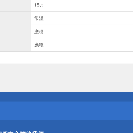
15月
常溫
應稅
應稅
送
請小心！
送