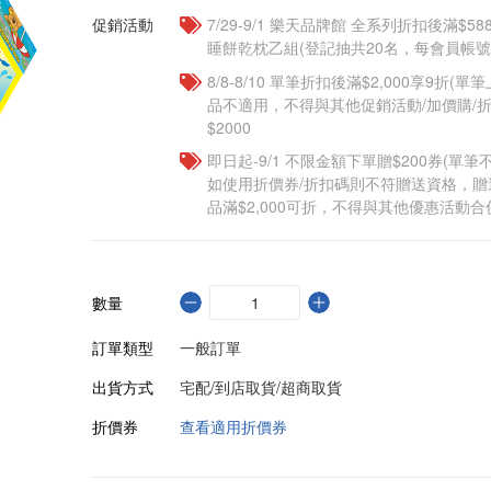
促銷活動
7/29-9/1 樂天品牌館 全系列折扣後滿$
睡餅乾枕乙組(登記抽共20名，每會員帳號
8/8-8/10 單筆折扣後滿$2,000享9折(單
品不適用，不得與其他促銷活動/加價購/折
$2000
即日起-9/1 不限金額下單贈$200券(單
如使用折價券/折扣碼則不符贈送資格，
品滿$2,000可折，不得與其他優惠活動合
數量
訂單類型
一般訂單
出貨方式
宅配/到店取貨/超商取貨
折價券
查看適用折價券