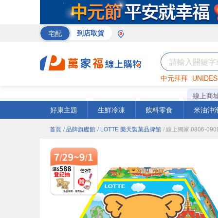
宅配
到店取貨
中元拜拜
UNIDES
巧克力
罐頭
咖啡
線上商
好康主題
生鮮冷凍
飲料零食
米油沖
首頁
/ 品牌旗艦館
/ LOTTE 樂天製菓品牌館
/ 線上獨家 0806