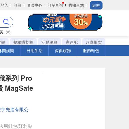
結帳
登入
註冊
會員中心
訂單查詢
購物車(0)
美
米
促銷
整箱購划算
活動總覽
家速配
超商取貨
休閒娛樂
日用生活
傢俱寢飾
服飾鞋包
編織系列 Pro
 MagSafe
峻宇先進有限公
法用錢包/紅利點