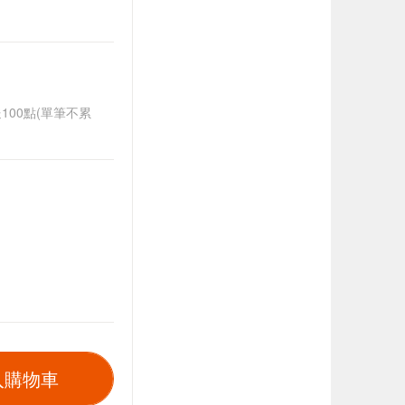
送100點(單筆不累
入購物車