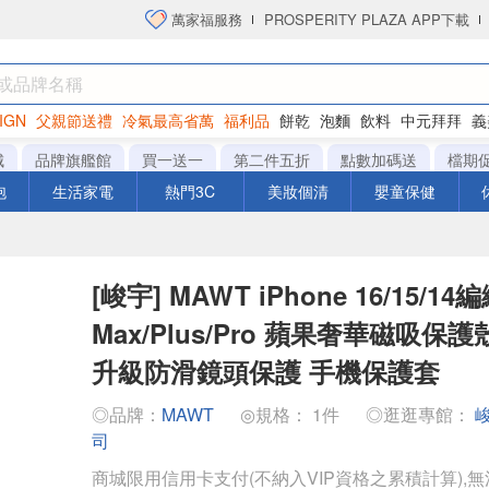
萬家福服務
PROSPERITY PLAZA APP下載
IGN
父親節送禮
冷氣最高省萬
福利品
餅乾
泡麵
飲料
中元拜拜
義
衛生紙
城
品牌旗艦館
買一送一
第二件五折
點數加碼送
檔期
泡
生活家電
熱門3C
美妝個清
嬰童保健
[峻宇] MAWT iPhone 16/15/14
Max/Plus/Pro 蘋果奢華磁吸保護殼
升級防滑鏡頭保護 手機保護套
◎品牌：
MAWT
◎規格： 1件
◎逛逛專館：
司
商城限用信用卡支付(不納入VIP資格之累積計算),無