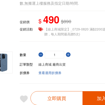
數,無搬運上樓服務及指定日期/時間.
490
$
$890
促銷價
促銷活動
【線上商城限定】_0729-0820 滿$2200
贈，每人期間最高贈5次)
數量
訂單類型
線上商城 廠商出貨
折價券
查看適用折價券
立即購買
加