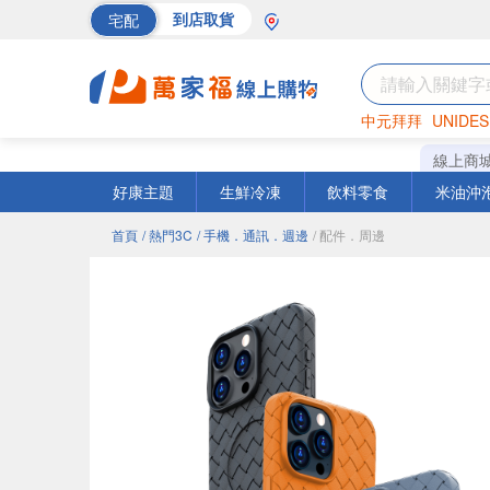
宅配
到店取貨
中元拜拜
UNIDES
海苔
巧克力
罐頭
線上商
好康主題
生鮮冷凍
飲料零食
米油沖
首頁
/ 熱門3C
/ 手機．通訊．週邊
/ 配件．周邊