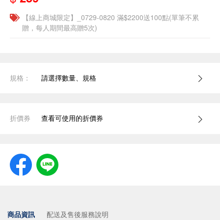
【線上商城限定】_0729-0820 滿$2200送100點(單筆不累
贈，每人期間最高贈5次)
規格：
請選擇數量、規格
折價券
查看可使用的折價券
商品資訊
配送及售後服務說明