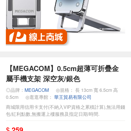
【MEGACOM】0.5cm超薄可折疊金
屬手機支架 深空灰/銀色
◎品牌：
MEGACOM
◎規格： 長 13cm 寬 6.5cm 高
0.5cm
◎逛逛專館：
華王貿易有限公司
商城限用信用卡支付(不納入VIP資格之累積計算),無法用錢
包/紅利點數,無搬運上樓服務及指定日期/時間.
$
259