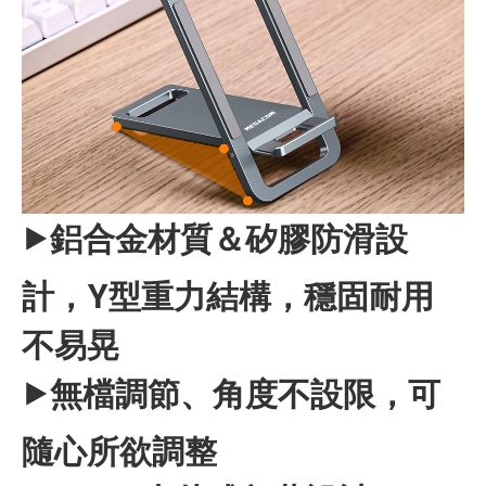
⯈鋁合金材質＆矽膠防滑設
計，Y型重力結構，穩固耐用
不易晃
⯈無檔調節、角度不設限，可
隨心所欲調整