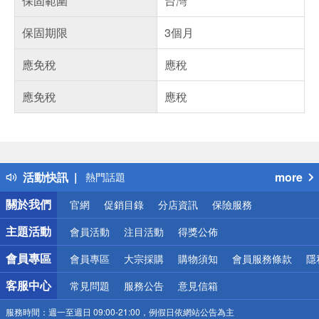
保固範圍
台灣
保固期限
3個月
應免稅
應稅
應免稅
應稅
偏遠地區配送
詐騙網頁！請小心！
得獎公告
活動快訊
more
熱門話題
銀行優惠
關於我們
官網
促銷目錄
分店資訊
保險服務
偏遠地區配送
詐騙網頁！請小心！
主題活動
會員活動
注目活動
得獎公佈
會員專區
會員專區
大宗採購
購物須知
會員服務條款
隱
客服中心
常見問題
服務公告
意見信箱
服務時間：
週一至週日 09:00-21:00，例假日依網站公告為主