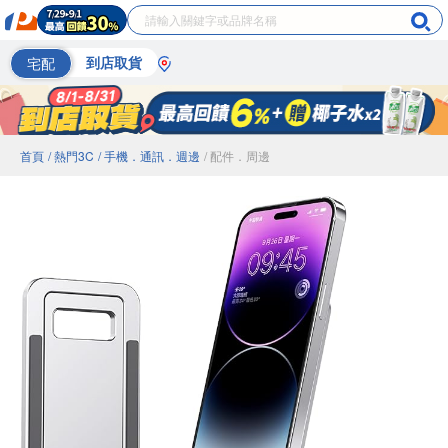
宅配
到店取貨
首頁
/ 熱門3C
/ 手機．通訊．週邊
/ 配件．周邊