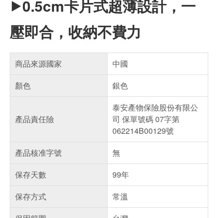
⯈0.5cm卡片式超薄設計，一
壓即合，收納不費力
商品來源國家
中國
顏色
銀色
泰安產物保險股份有限公
產品責任險
司 保單號碼 07字第
062214B00129號
產品核准字號
無
保存天數
99年
保存方式
常溫