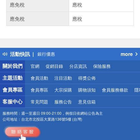
應免稅
應稅
應免稅
應稅
偏遠地區配送
詐騙網頁！請小心！
得獎公告
熱門話題
活動快訊
more
銀行優惠
偏遠地區配送
關於我們
官網
促銷目錄
分店資訊
保險服務
詐騙網頁！請小心！
主題活動
會員活動
注目活動
得獎公佈
會員專區
會員專區
大宗採購
購物須知
會員服務條款
隱
客服中心
常見問題
服務公告
意見信箱
服務時間：
週一至週日 09:00-21:00，例假日依網站公告為主
公司地址：
台北市北投區大業路136號5樓 (台灣)