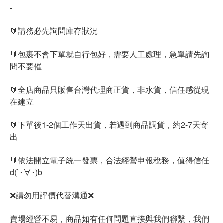
-
🔰請務必先詢問庫存狀況
🔰包裹不會下單就自行包好，需要人工處理，急單請先詢
問不要催
🔰全店商品只販售台灣代理商正貨，非水貨，信任感從現
在建立
🔰下單後1-2個工作天出貨，若遇到商品調貨，約2-7天寄
出
🔰依法開立電子統一發票，合法經營申報稅務，值得信任
d(`･∀･)b
❌請勿用評價代替溝通❌
賣場經營不易，商品如有任何問題直接與我們聯繫，我們