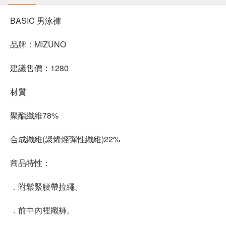
BASIC 男泳褲
品牌：MIZUNO
建議售價：1280
材質
聚酯纖維78%
合成纖維(聚烯烴彈性纖維)22%
商品特性：
．附鬆緊腰帶拉繩。
．前中內裡襯褲。