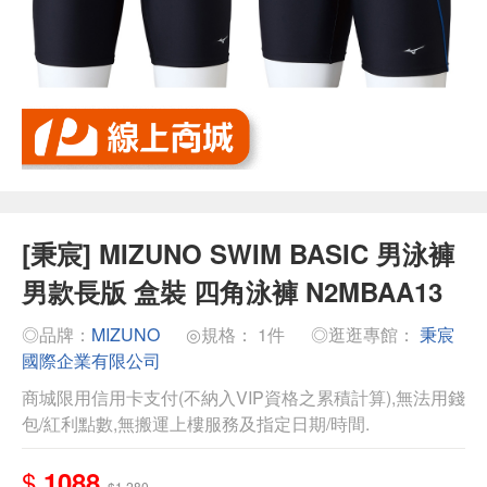
[秉宸] MIZUNO SWIM BASIC 男泳褲
男款長版 盒裝 四角泳褲 N2MBAA13
◎品牌：
MIZUNO
◎規格： 1件
◎逛逛專館：
秉宸
國際企業有限公司
商城限用信用卡支付(不納入VIP資格之累積計算),無法用錢
包/紅利點數,無搬運上樓服務及指定日期/時間.
$
1088
$1,280