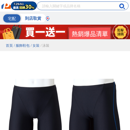
宅配
到店取貨
首頁
/ 服飾鞋包
/ 女裝
/ 泳裝