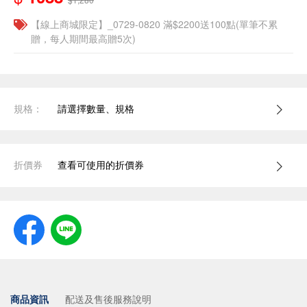
【線上商城限定】_0729-0820 滿$2200送100點(單筆不累
贈，每人期間最高贈5次)
規格：
請選擇數量、規格
折價券
查看可使用的折價券
商品資訊
配送及售後服務說明