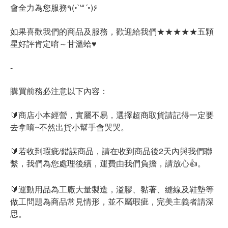
會全力為您服務٩(◦`꒳´◦)۶
如果喜歡我們的商品及服務，歡迎給我們★★★★★五顆
星好評肯定唷～甘溫蛤♥
-
購買前務必注意以下內容：
🔰商店小本經營，實屬不易，選擇超商取貨請記得一定要
去拿唷~不然出貨小幫手會哭哭。
🔰若收到瑕疵/錯誤商品，請在收到商品後2天內與我們聯
繫，我們為您處理後續，運費由我們負擔，請放心👍。
🔰運動用品為工廠大量製造，溢膠、黏著、縫線及鞋墊等
做工問題為商品常見情形，並不屬瑕疵，完美主義者請深
思。