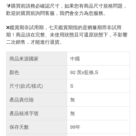
🔰購買前請務必確認尺寸，如果您有商品尺寸規格問題，
歡迎於購買前詢問客服，我們會全力為您服務。
❌鑑賞期非試用期，七天鑑賞期指的是猶豫期而非試用
期！商品須在完整、未使用狀態且可還原狀態下，不影響
二次銷售，才能進行退貨。
商品來源國家
中國
顏色
92 黑x藍條,S
尺寸(款式/樣式)
S
產品責任險
無
產品核准字號
無
保存天數
99年