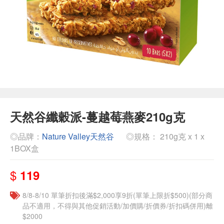
天然谷纖穀派-蔓越莓燕麥210g克
◎品牌：
Nature Valley天然谷
◎規格： 210g克 x 1 x
1BOX盒
$
119
8/8-8/10 單筆折扣後滿$2,000享9折(單筆上限折$500)(部分商
品不適用，不得與其他促銷活動/加價購/折價券/折扣碼併用)離
$2000