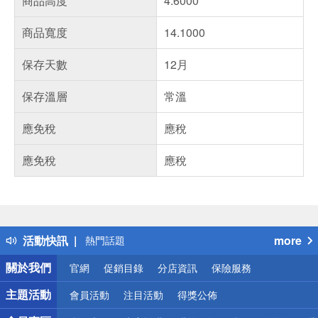
商品高度
4.6000
商品寬度
14.1000
保存天數
12月
保存溫層
常溫
應免稅
應稅
應免稅
應稅
偏遠地區配送
詐騙網頁！請小心！
得獎公告
活動快訊
more
熱門話題
銀行優惠
關於我們
官網
促銷目錄
分店資訊
保險服務
偏遠地區配送
詐騙網頁！請小心！
主題活動
會員活動
注目活動
得獎公佈