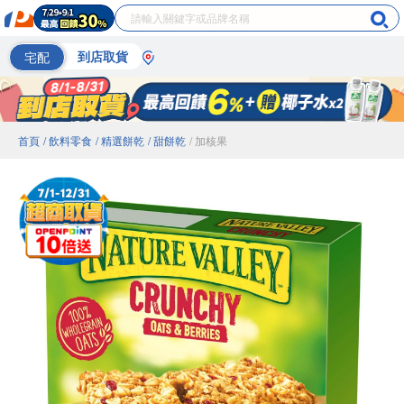
宅配
到店取貨
首頁
/ 飲料零食
/ 精選餅乾
/ 甜餅乾
/ 加核果