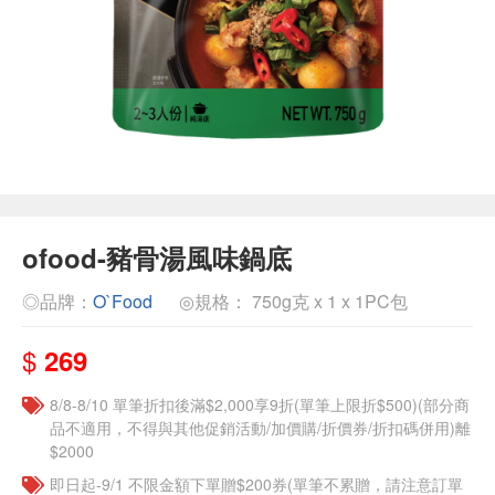
ofood-豬骨湯風味鍋底
◎品牌：
O`Food
◎規格： 750g克 x 1 x 1PC包
$
269
8/8-8/10 單筆折扣後滿$2,000享9折(單筆上限折$500)(部分商
品不適用，不得與其他促銷活動/加價購/折價券/折扣碼併用)離
$2000
即日起-9/1 不限金額下單贈$200券(單筆不累贈，請注意訂單