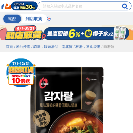
宅配
到店取貨
首頁
/ 米油沖泡
/ 調味．罐頭湯品．南北貨
/ 杯湯．速食袋湯
/ 肉湯類