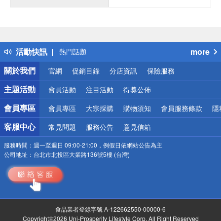
偏遠地區配送
詐騙網頁！請小心！
得獎公告
活動快訊
more
熱門話題
銀行優惠
關於我們
官網
促銷目錄
分店資訊
保險服務
偏遠地區配送
詐騙網頁！請小心！
主題活動
會員活動
注目活動
得獎公佈
會員專區
會員專區
大宗採購
購物須知
會員服務條款
隱
客服中心
常見問題
服務公告
意見信箱
服務時間：
週一至週日 09:00-21:00，例假日依網站公告為主
公司地址：
台北市北投區大業路136號5樓 (台灣)
食品業者登錄字號 A-122662550-00000-6
Copyright©2026 Uni-Prosperity Lifestyle Corp. All Right Reserved