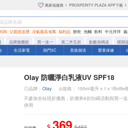
萬家福服務
PROSPERITY PLAZA APP下載
IGN
父親節送禮
冷氣最高省萬
福利品
餅乾
泡麵
飲料
中元拜拜
義
洋芋片
城
品牌旗艦館
買一送一
第二件五折
點數加碼送
檔期
泡
生活家電
熱門3C
美妝個清
嬰童保健
Olay 防曬淨白乳液UV SPF18
◎品牌：
Olay
◎規格： 150ml毫升 x 1 x 1Bottle
不參加全站現折優惠，折價券&折扣碼活動與買一
併用
369
$
$453
促銷價