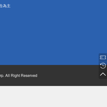
公告為主
rp. All Right Reserved