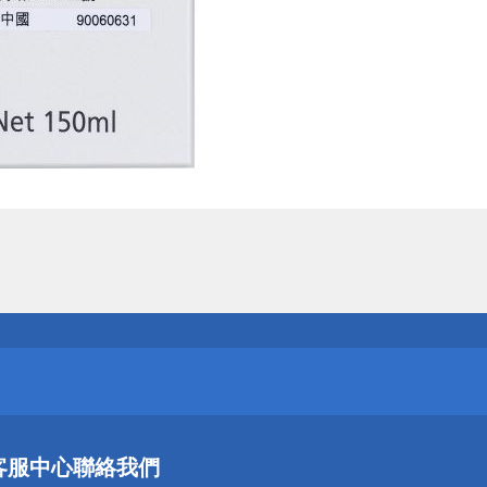
送
請小心！
送
客服中心
聯絡我們
請小心！