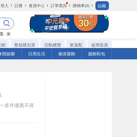
結帳
登入
註冊
會員中心
訂單查詢
購物車(0)
美
米
促銷
整箱購划算
活動總覽
家速配
超商取貨
休閒娛樂
日用生活
傢俱寢飾
服飾鞋包
瓶
送一多件優惠不得