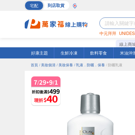
宅配
到店取貨
中元拜拜
UNIDES
巧克力
罐頭
海苔
線上商
好康主題
生鮮冷凍
飲料零食
米油沖
首頁
/ 美妝個清
/ 美妝保養
/ 乳液．防曬．保養
/ 防曬乳液