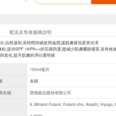
配送及售後服務說明
分,自然溫和,長時間持續使用滋潤,讓肌膚展現柔滑光澤
B微粒,提供SPF 19/PA++的完善防護,能減少肌膚曬後傷害,並有
與老化,提升肌膚的淨白透明感
150ml毫升
家
泰國
商名稱
寶僑家品股份有限公司
6, Minami Futami, Futami-cho, Akashi, Hyogo,
4.3000