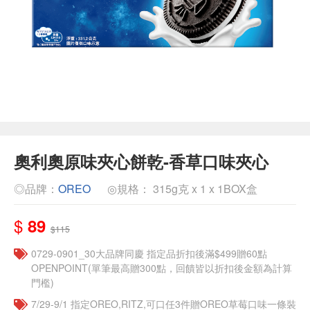
奧利奧原味夾心餅乾-香草口味夾心
◎品牌：
OREO
◎規格： 315g克 x 1 x 1BOX盒
$
89
$115
0729-0901_30大品牌同慶 指定品折扣後滿$499贈60點
OPENPOINT(單筆最高贈300點，回饋皆以折扣後金額為計算
門檻)
7/29-9/1 指定OREO,RITZ,可口任3件贈OREO草莓口味一條裝