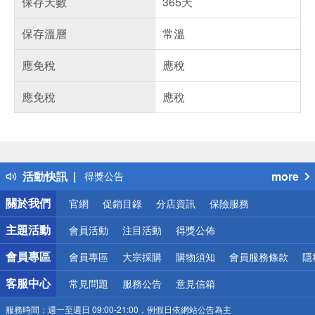
保存天數
365天
保存溫層
常溫
應免稅
應稅
應免稅
應稅
偏遠地區配送
詐騙網頁！請小心！
得獎公告
活動快訊
more
熱門話題
銀行優惠
關於我們
官網
促銷目錄
分店資訊
保險服務
偏遠地區配送
詐騙網頁！請小心！
主題活動
會員活動
注目活動
得獎公佈
會員專區
會員專區
大宗採購
購物須知
會員服務條款
隱
客服中心
常見問題
服務公告
意見信箱
服務時間：
週一至週日 09:00-21:00，例假日依網站公告為主