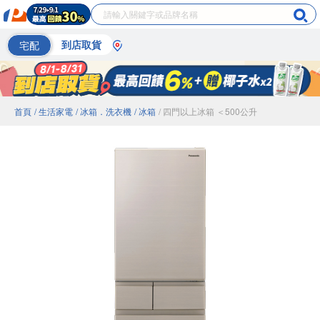
宅配
到店取貨
首頁
/ 生活家電
/ 冰箱．洗衣機
/ 冰箱
/ 四門以上冰箱 ＜500公升