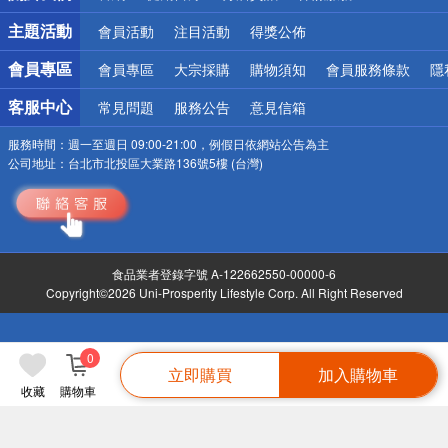
詐騙網頁！請小心！
主題活動
會員活動
注目活動
得獎公佈
會員專區
會員專區
大宗採購
購物須知
會員服務條款
隱
客服中心
常見問題
服務公告
意見信箱
服務時間：
週一至週日 09:00-21:00，例假日依網站公告為主
公司地址：
台北市北投區大業路136號5樓 (台灣)
食品業者登錄字號 A-122662550-00000-6
Copyright©2026 Uni-Prosperity Lifestyle Corp. All Right Reserved
0
立即購買
加入購物車
收藏
購物車