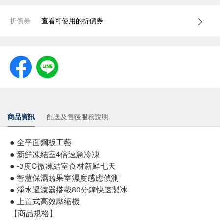
折價券
查看可使用的折價券
商品資訊
配送及售後服務說明
● 全平面鋼板工藝
● 新鮮凍結室4倍速急冷凍
● -3度C微凍結室食材新鮮七天
● 智慧保濕蔬果室濕度感應偵測
● 淨水過濾器搭載80分鐘快速製冰
● 上置式高效壓縮機
【商品規格】