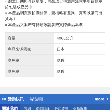
※ 製造日期與有效期限，商品成分與適用注意事項皆標示
於包裝或產品中
※ 本產品網頁因拍攝關係，圖檔略有差異，實際以廠商出
貨為主
※ 本產品文案若有變動敬請參照實際商品為準
容量
406L公升
商品來源國家
日本
應免稅
應稅
應免稅
應稅
偏遠地區配送
詐騙網頁！請小心！
得獎公告
活動快訊
more
熱門話題
銀行優惠
關於我們
官網
促銷目錄
分店資訊
保險服務
偏遠地區配送