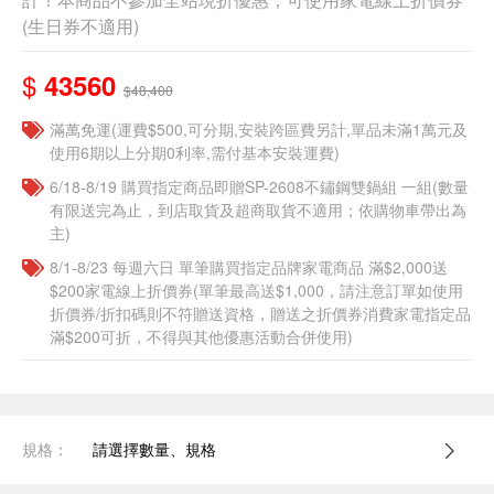
(生日券不適用)
$
43560
$48,400
滿萬免運(運費$500,可分期,安裝跨區費另計,單品未滿1萬元及
使用6期以上分期0利率,需付基本安裝運費)
6/18-8/19 購買指定商品即贈SP-2608不鏽鋼雙鍋組 一組(數量
有限送完為止，到店取貨及超商取貨不適用；依購物車帶出為
主)​
8/1-8/23 每週六日 單筆購買指定品牌家電商品 滿$2,000送
$200家電線上折價券(單筆最高送$1,000，請注意訂單如使用
折價券/折扣碼則不符贈送資格，贈送之折價券消費家電指定品
滿$200可折，不得與其他優惠活動合併使用)
規格：
請選擇數量、規格