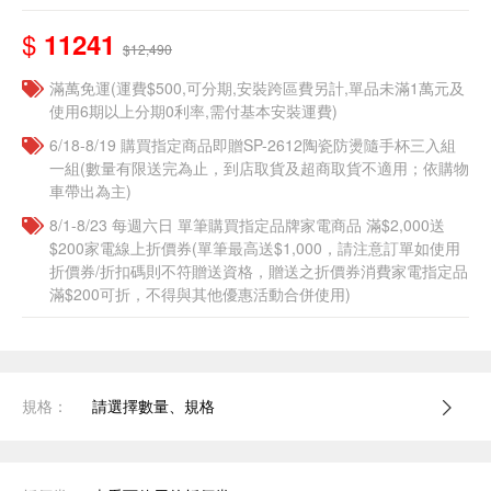
$
11241
$12,490
滿萬免運(運費$500,可分期,安裝跨區費另計,單品未滿1萬元及
使用6期以上分期0利率,需付基本安裝運費)
6/18-8/19 購買指定商品即贈SP-2612陶瓷防燙隨手杯三入組
一組(數量有限送完為止，到店取貨及超商取貨不適用；依購物
車帶出為主)​
8/1-8/23 每週六日 單筆購買指定品牌家電商品 滿$2,000送
$200家電線上折價券(單筆最高送$1,000，請注意訂單如使用
折價券/折扣碼則不符贈送資格，贈送之折價券消費家電指定品
滿$200可折，不得與其他優惠活動合併使用)
規格：
請選擇數量、規格