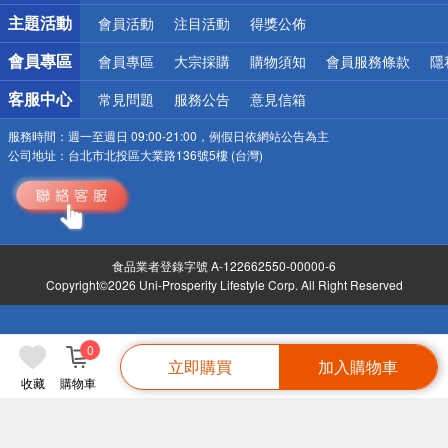
詐騙網頁！請小心！
主題活動
會員活動
注目活動
得獎公佈
會員專區
會員專區
大宗採購
購物須知
會員服務條款
隱
客服中心
常見問題
服務公告
意見信箱
服務時間：
週一至週日 09:00-21:00，例假日依網站公告為主
公司地址：
台北市北投區大業路136號5樓 (台灣)
食品業者登錄字號 A-122662550-00000-6
Copyright©2026 Uni-Prosperity Lifestyle Corp. All Right Reserved
0
立即購買
加入購物車
收藏
購物車