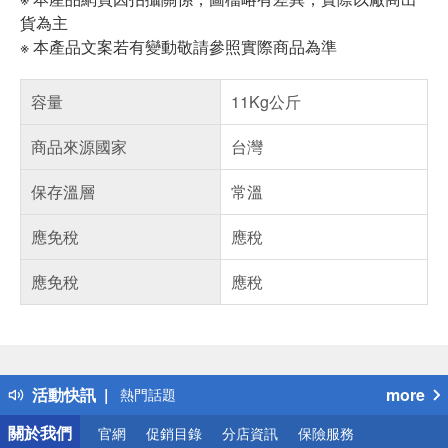
貨為主
※ 本產品文案若有變動敬請參照實際商品為準
容量
11Kg公斤
商品來源國家
台灣
保存溫層
常溫
應免稅
應稅
應免稅
應稅
偏遠地區配送
詐騙網頁！請小心！
得獎公告
活動快訊
more
熱門話題
銀行優惠
關於我們
官網
促銷目錄
分店資訊
保險服務
偏遠地區配送