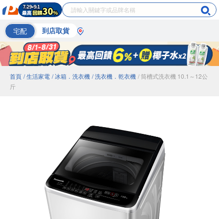
宅配
到店取貨
首頁
/ 生活家電
/ 冰箱．洗衣機
/ 洗衣機．乾衣機
/ 筒槽式洗衣機 10.1～12公
斤