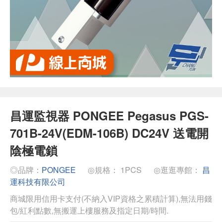
昌運監視器 PONGEE Pegasus PGS-
701B-24V(EDM-106B) DC24V 送電開
陰極電鎖
◎品牌：
PONGEE
◎規格： 1PCS
◎逛逛專館：
昌
運科技有限公司
商城限用信用卡支付(不納入VIP資格之累積計算),無法用錢
包/紅利點數,無搬運上樓服務及指定日期/時間.