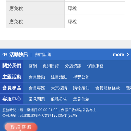
應免稅
應稅
應免稅
應稅
偏遠地區配送
詐騙網頁！請小心！
得獎公告
活動快訊
more
熱門話題
銀行優惠
關於我們
官網
促銷目錄
分店資訊
保險服務
偏遠地區配送
詐騙網頁！請小心！
主題活動
會員活動
注目活動
得獎公佈
會員專區
會員專區
大宗採購
購物須知
會員服務條款
隱
客服中心
常見問題
服務公告
意見信箱
服務時間：
週一至週日 09:00-21:00，例假日依網站公告為主
公司地址：
台北市北投區大業路136號5樓 (台灣)