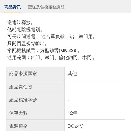
商品資訊
配送及售後服務說明
-送電時釋放。
-低耗電陰極電鎖。
-可長時間送電 ，適合重負載，鋁、鐵門用。
-具開門監視點輸出。
-搭配機械鎖舌：方型鎖舌(MK-338)。
-適用範圍：鋁門、鐵門、硫化銅門、木門 。
商品來源國家
其他
產品責任險
-
產品核准字號
-
保存天數
12年
電源規格
DC24V