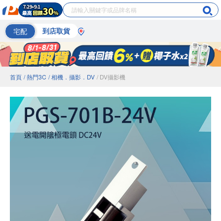
宅配
到店取貨
首頁
/ 熱門3C
/ 相機．攝影．DV
/ DV攝影機