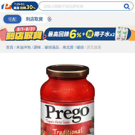
宅配
到店取貨
首頁
/ 米油沖泡
/ 調味．罐頭湯品．南北貨
/ 罐頭
/ 其它蔬菜