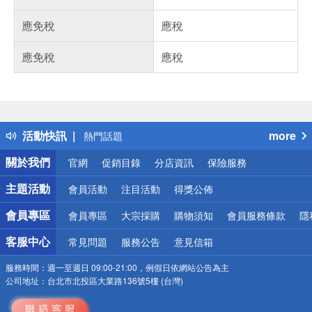
應免稅
應稅
應免稅
應稅
偏遠地區配送
詐騙網頁！請小心！
得獎公告
活動快訊
more
熱門話題
銀行優惠
關於我們
官網
促銷目錄
分店資訊
保險服務
偏遠地區配送
詐騙網頁！請小心！
主題活動
會員活動
注目活動
得獎公佈
會員專區
會員專區
大宗採購
購物須知
會員服務條款
隱
客服中心
常見問題
服務公告
意見信箱
服務時間：
週一至週日 09:00-21:00，例假日依網站公告為主
公司地址：
台北市北投區大業路136號5樓 (台灣)