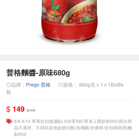
普格麵醬-原味680g
◎品牌：
Prego 普格
◎規格： 680g克 x 1 x 1Bottle
瓶
$
149
$169
8/8-8/10 單筆折扣後滿$2,000享9折(單筆上限折$500)(部分商
品不適用，不得與其他促銷活動/加價購/折價券/折扣碼併用)離
$2000