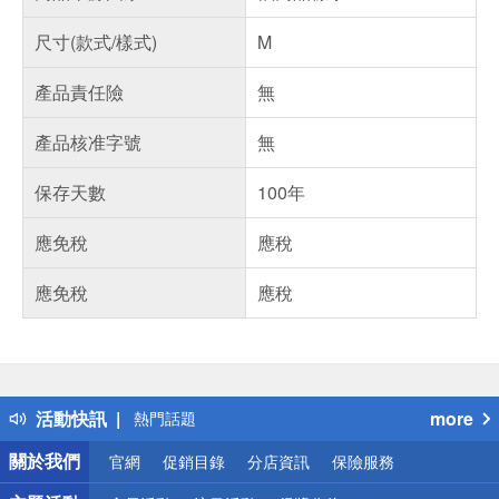
尺寸(款式/樣式)
M
產品責任險
無
產品核准字號
無
保存天數
100年
應免稅
應稅
應免稅
應稅
偏遠地區配送
詐騙網頁！請小心！
得獎公告
活動快訊
more
熱門話題
銀行優惠
關於我們
官網
促銷目錄
分店資訊
保險服務
偏遠地區配送
詐騙網頁！請小心！