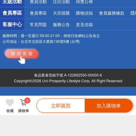
主題活動
會員活動
注目活動
得獎公佈
會員專區
會員專區
大宗採購
購物須知
會員服務條款
隱
客服中心
常見問題
服務公告
意見信箱
服務時間：
週一至週日 09:00-21:00，例假日依網站公告為主
公司地址：
台北市北投區大業路136號5樓 (台灣)
食品業者登錄字號 A-122662550-00000-6
Copyright©2026 Uni-Prosperity Lifestyle Corp. All Right Reserved
0
立即購買
加入購物車
收藏
購物車