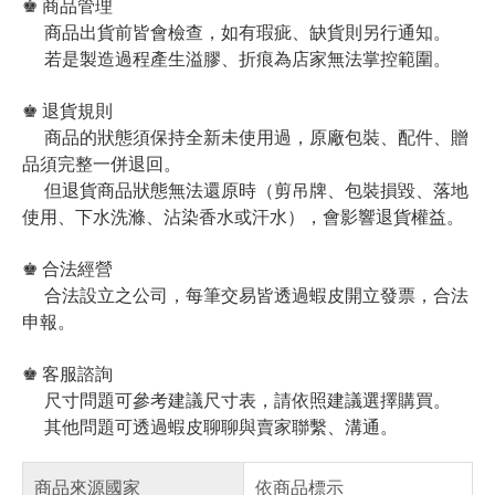
♚ 商品管理
商品出貨前皆會檢查，如有瑕疵、缺貨則另行通知。
若是製造過程產生溢膠、折痕為店家無法掌控範圍。
♚ 退貨規則
商品的狀態須保持全新未使用過，原廠包裝、配件、贈
品須完整一併退回。
但退貨商品狀態無法還原時（剪吊牌、包裝損毀、落地
使用、下水洗滌、沾染香水或汗水），會影響退貨權益。
♚ 合法經營
合法設立之公司，每筆交易皆透過蝦皮開立發票，合法
申報。
♚ 客服諮詢
尺寸問題可參考建議尺寸表，請依照建議選擇購買。
其他問題可透過蝦皮聊聊與賣家聯繫、溝通。
商品來源國家
依商品標示