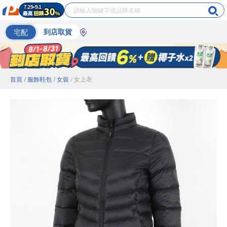
宅配
到店取貨
首頁
/ 服飾鞋包
/ 女裝
/ 女上衣