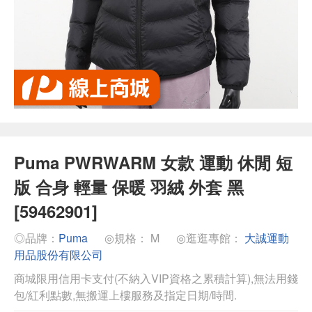
Puma PWRWARM 女款 運動 休閒 短
版 合身 輕量 保暖 羽絨 外套 黑
[59462901]
◎品牌：
Puma
◎規格： M
◎逛逛專館：
大誠運動
用品股份有限公司
商城限用信用卡支付(不納入VIP資格之累積計算),無法用錢
包/紅利點數,無搬運上樓服務及指定日期/時間.