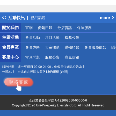
偏遠地區配送
詐騙網頁！請小心！
得獎公告
活動快訊
more
熱門話題
銀行優惠
關於我們
官網
促銷目錄
分店資訊
保險服務
偏遠地區配送
詐騙網頁！請小心！
主題活動
會員活動
注目活動
得獎公佈
會員專區
會員專區
大宗採購
購物須知
會員服務條款
隱
客服中心
常見問題
服務公告
意見信箱
服務時間：
週一至週日 09:00-21:00，例假日依網站公告為主
公司地址：
台北市北投區大業路136號5樓 (台灣)
食品業者登錄字號 A-122662550-00000-6
Copyright©2026 Uni-Prosperity Lifestyle Corp. All Right Reserved