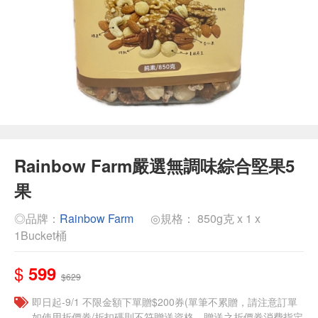
Rainbow Farm嚴選無調味綜合堅果5
果
◎品牌：
Rainbow Farm
◎規格： 850g克 x 1 x
1Bucket桶
$
599
$629
即日起-9/1 不限金額下單贈$200券(單筆不累贈，請注意訂單
如使用折價券/折扣碼則不符贈送資格，贈送之折價券消費指定