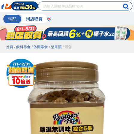
宅配
到店取貨
首頁
/ 飲料零食
/ 休閒零食
/ 堅果類
/ 混合