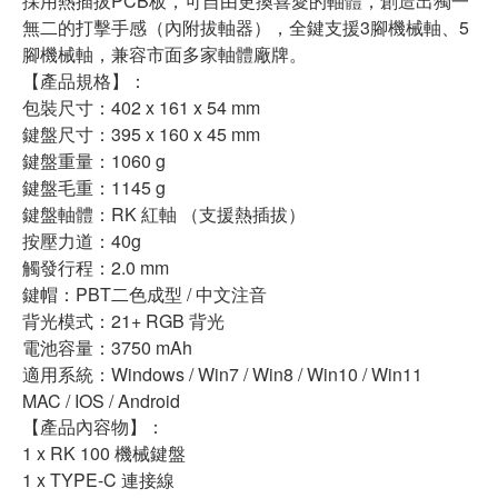
採用熱插拔PCB板，可自由更換喜愛的軸體，創造出獨一
無二的打擊手感（內附拔軸器），全鍵支援3腳機械軸、5
腳機械軸，兼容市面多家軸體廠牌。
【產品規格】：
包裝尺寸：402 x 161 x 54 mm
鍵盤尺寸：395 x 160 x 45 mm
鍵盤重量：1060 g
鍵盤毛重：1145 g
鍵盤軸體：RK 紅軸 （支援熱插拔）
按壓力道：40g
觸發行程：2.0 mm
鍵帽：PBT二色成型 / 中文注音
背光模式：21+ RGB 背光
電池容量：3750 mAh
適用系統：Windows / Win7 / Win8 / Win10 / Win11
MAC / IOS / Android
【產品內容物】：
1 x RK 100 機械鍵盤
1 x TYPE-C 連接線