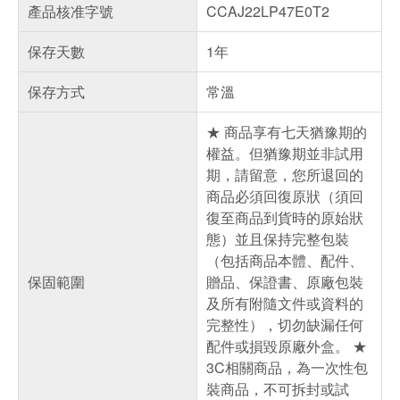
產品核准字號
CCAJ22LP47E0T2
保存天數
1年
保存方式
常溫
★ 商品享有七天猶豫期的
權益。但猶豫期並非試用
期，請留意，您所退回的
商品必須回復原狀（須回
復至商品到貨時的原始狀
態）並且保持完整包裝
（包括商品本體、配件、
保固範圍
贈品、保證書、原廠包裝
及所有附隨文件或資料的
完整性），切勿缺漏任何
配件或損毀原廠外盒。 ★
3C相關商品，為一次性包
裝商品，不可拆封或試