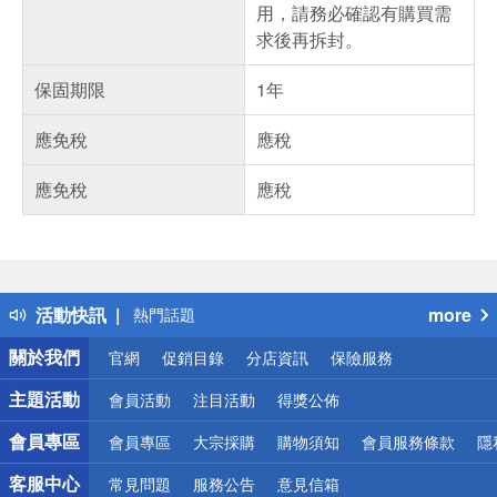
用，請務必確認有購買需
求後再拆封。
保固期限
1年
應免稅
應稅
應免稅
應稅
偏遠地區配送
詐騙網頁！請小心！
得獎公告
活動快訊
more
熱門話題
銀行優惠
關於我們
官網
促銷目錄
分店資訊
保險服務
偏遠地區配送
詐騙網頁！請小心！
主題活動
會員活動
注目活動
得獎公佈
會員專區
會員專區
大宗採購
購物須知
會員服務條款
隱
客服中心
常見問題
服務公告
意見信箱