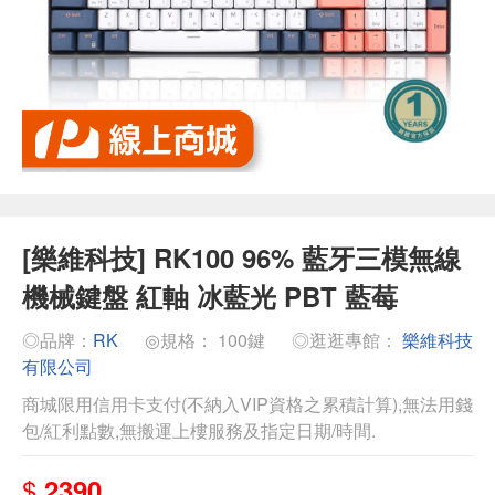
[樂維科技] RK100 96% 藍牙三模無線
機械鍵盤 紅軸 冰藍光 PBT 藍莓
◎品牌：
RK
◎規格： 100鍵
◎逛逛專館：
樂維科技
有限公司
商城限用信用卡支付(不納入VIP資格之累積計算),無法用錢
包/紅利點數,無搬運上樓服務及指定日期/時間.
$
2390