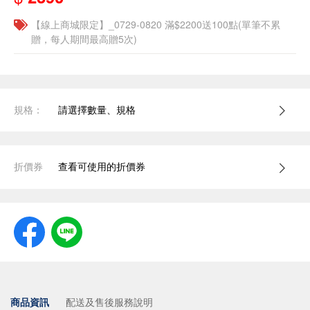
【線上商城限定】_0729-0820 滿$2200送100點(單筆不累
贈，每人期間最高贈5次)
規格：
請選擇數量、規格
折價券
查看可使用的折價券
商品資訊
配送及售後服務說明