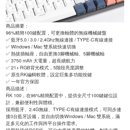
商品摘要：
96%精簡100鍵配置，可更換軸體的無線機械鍵盤
✅ 藍牙5.0 / 3.0 / 2.4Ghz無線連接 / TYPE-C有線連接
✅ Windows / Mac 雙系統快速切換
✅ 熱拔插軸座，自由更換3腳機械軸、5腳機械軸
✅ 3750 mAh 大電量，超長續航力
✅ 21+ RGB背光模式，5階段亮度調整
✅ 原生RK編輯軟體，設定巨集多功能按鍵
✅ 一年官方保固
商品描述：
RK 100，在96%精簡配置中，提供全尺寸100鍵鍵位設
計，兼顧便利性與體積。
採用藍牙、2.4G無線、TYPE-C有線連接模式，可同步連
接3台藍牙設備，並自由切換Windows / Mac 雙系統，滿
足多元化的工作與跨平台操作需求。