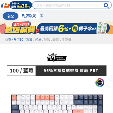
宅配
到店取貨
首頁
/ 熱門3C
/ 週邊．耗材
/ 滑鼠．鍵盤．手寫板