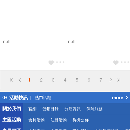
null
null
偏遠地區配送
1
2
3
4
5
6
7
詐騙網頁！請小心！
得獎公告
活動快訊
more
熱門話題
銀行優惠
關於我們
官網
促銷目錄
分店資訊
保險服務
偏遠地區配送
詐騙網頁！請小心！
主題活動
會員活動
注目活動
得獎公佈