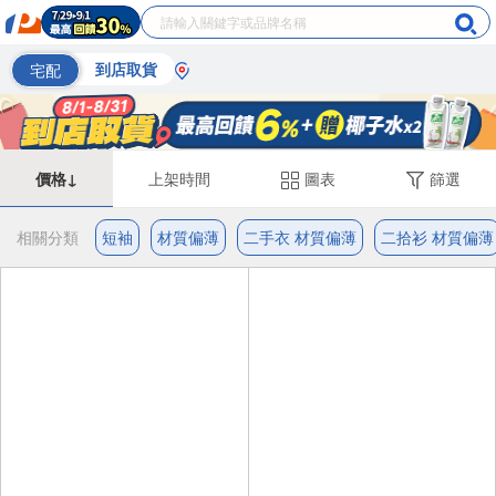
宅配
到店取貨
價格↓
上架時間
圖表
篩選
相關分類
短袖
材質偏薄
二手衣 材質偏薄
二拾衫 材質偏薄