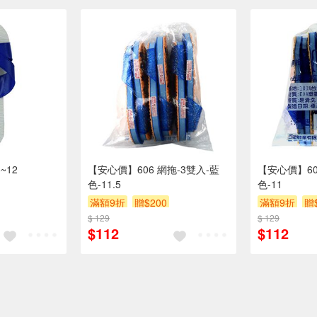
~12
【安心價】606 網拖-3雙入-藍
【安心價】60
色-11.5
色-11
滿額9折
贈$200
滿額9折
贈
$ 129
$ 129
$112
$112