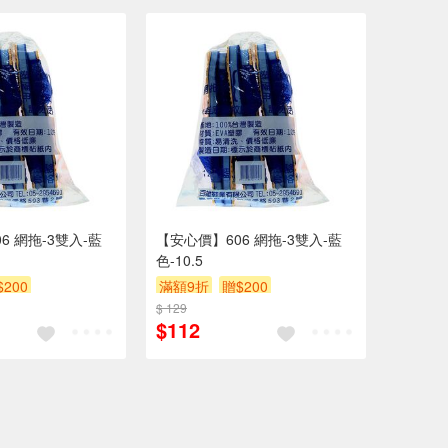
6 網拖-3雙入-藍
【安心價】606 網拖-3雙入-藍
色-10.5
$200
滿額9折
贈$200
$ 129
$112