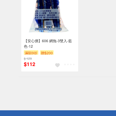
【安心價】606 網拖-3雙入-藍
色-12
滿額9折
贈$200
$ 129
$112
偏遠地區配
詐騙網頁！