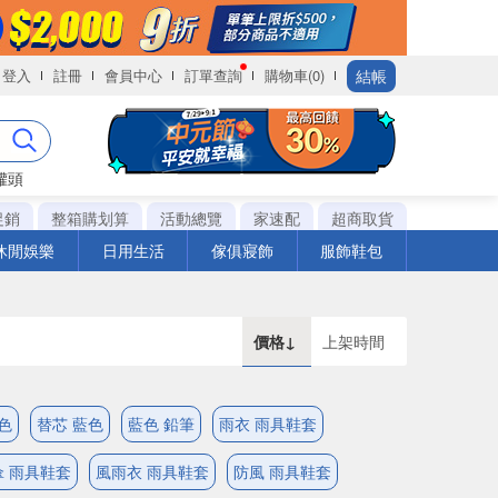
結帳
登入
註冊
會員中心
訂單查詢
購物車(0)
罐頭
促銷
整箱購划算
活動總覽
家速配
超商取貨
休閒娛樂
日用生活
傢俱寢飾
服飾鞋包
價格↓
上架時間
色
替芯 藍色
藍色 鉛筆
雨衣 雨具鞋套
傘 雨具鞋套
風雨衣 雨具鞋套
防風 雨具鞋套