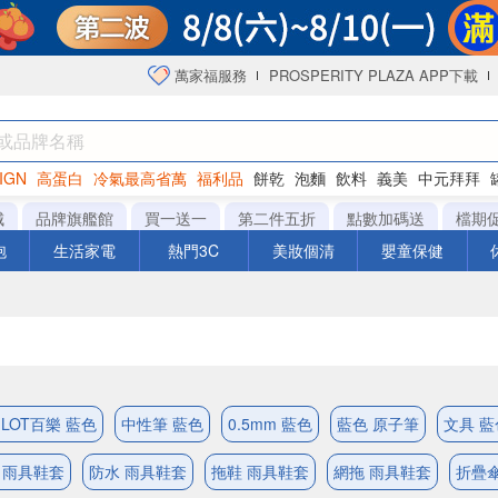
萬家福服務
PROSPERITY PLAZA APP下載
IGN
高蛋白
冷氣最高省萬
福利品
餅乾
泡麵
飲料
義美
中元拜拜
咖啡
城
品牌旗艦館
買一送一
第二件五折
點數加碼送
檔期
泡
生活家電
熱門3C
美妝個清
嬰童保健
ILOT百樂 藍色
中性筆 藍色
0.5mm 藍色
藍色 原子筆
文具 藍
 雨具鞋套
防水 雨具鞋套
拖鞋 雨具鞋套
網拖 雨具鞋套
折疊