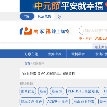
宅配
到店取貨
中元拜拜
UNIDES
米
巧克力
衛生紙
線上商
好康主題
生鮮冷凍
飲料零食
米油沖
首頁
/ 相關搜尋
"雨具鞋套,藍色" 相關商品共
6
筆資料
相關分類
雨具鞋套
藍色
藍色 筆
PENROTE 筆樂 藍色
P
龍品文創 藍色
ACE英士 藍色
雨傘 雨具鞋套
反光