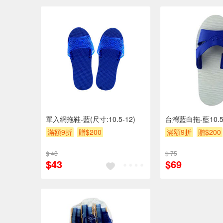
單入網拖鞋-藍(尺寸:10.5-12)
台灣藍白拖-藍10.5
滿額9折
贈$200
滿額9折
贈$200
$ 48
$ 75
$43
$69