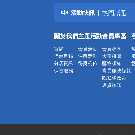
得獎公告
活動快訊
熱門話題
銀行優惠
偏遠地區配
關於我們
主題活動
會員專區
詐騙網頁！
官網
會員活動
會員專區
促銷目錄
注目活動
大宗採購
分店資訊
得獎公佈
購物須知
保險服務
會員服務條款
隱私權政策
退貨須知