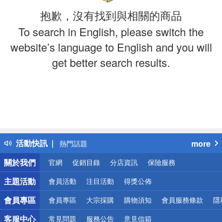
抱歉，沒有找到與相關的商品
To search in English, please switch the
website’s language to English and you will
get better search results.
偏遠地區配送
詐騙網頁！請小心！
得獎公告
活動快訊
more
熱門話題
銀行優惠
關於我們
官網
促銷目錄
分店資訊
保險服務
偏遠地區配送
詐騙網頁！請小心！
主題活動
會員活動
注目活動
得獎公佈
會員專區
會員專區
大宗採購
購物須知
會員服務條款
隱
客服中心
常見問題
服務公告
意見信箱