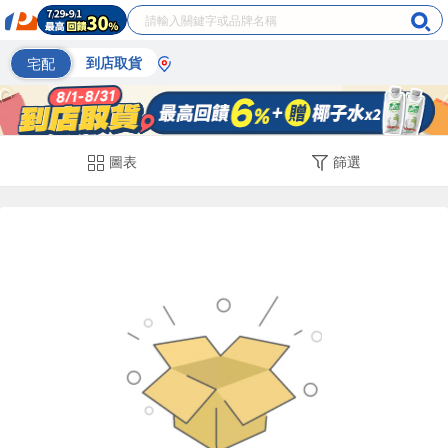
宅配
到店取貨
圖表
篩選