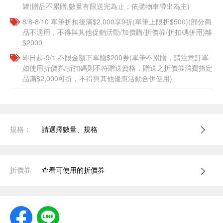
罐(贈品不累贈,數量有限送完為止；依購物車帶出為主)
8/8-8/10 單筆折扣後滿$2,000享9折(單筆上限折$500)(部分商
品不適用，不得與其他促銷活動/加價購/折價券/折扣碼併用)離
$2000
即日起-9/1 不限金額下單贈$200券(單筆不累贈，請注意訂單
如使用折價券/折扣碼則不符贈送資格，贈送之折價券消費指定
品滿$2,000可折，不得與其他優惠活動合併使用)
規格：
請選擇數量、規格
折價券
查看可使用的折價券