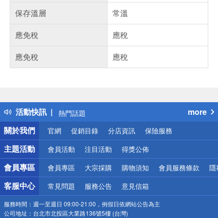
保存溫層
常溫
應免稅
應稅
應免稅
應稅
偏遠地區配送
詐騙網頁！請小心！
得獎公告
活動快訊
more
熱門話題
銀行優惠
關於我們
官網
促銷目錄
分店資訊
保險服務
偏遠地區配送
詐騙網頁！請小心！
主題活動
會員活動
注目活動
得獎公佈
會員專區
會員專區
大宗採購
購物須知
會員服務條款
隱
客服中心
常見問題
服務公告
意見信箱
服務時間：
週一至週日 09:00-21:00，例假日依網站公告為主
公司地址：
台北市北投區大業路136號5樓 (台灣)