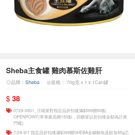
Sheba主食罐 雞肉慕斯佐雞肝
◎品牌：
Sheba
◎規格： 70g克 x 1 x 1Can罐
$
38
0729-0901_汪喵派對指定品折扣後滿$599贈50點
OPENPOINT(單筆最高贈150點，回饋皆以折扣後金額為計算
門檻)
7/29-9/1 指定品折扣後滿$399贈SHEBA金罐鮪魚及鮭魚85g乙