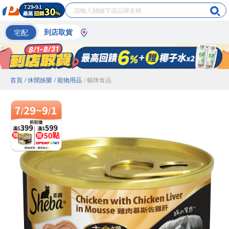
宅配
到店取貨
首頁
/ 休閒娛樂
/ 寵物用品
/ 貓咪食品