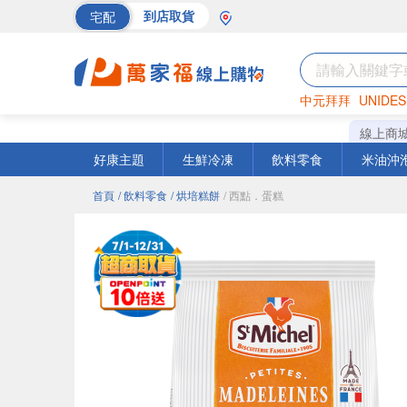
宅配
到店取貨
中元拜拜
UNIDES
海苔
巧克力
罐頭
線上商
好康主題
生鮮冷凍
飲料零食
米油沖
首頁
/ 飲料零食
/ 烘培糕餅
/ 西點．蛋糕