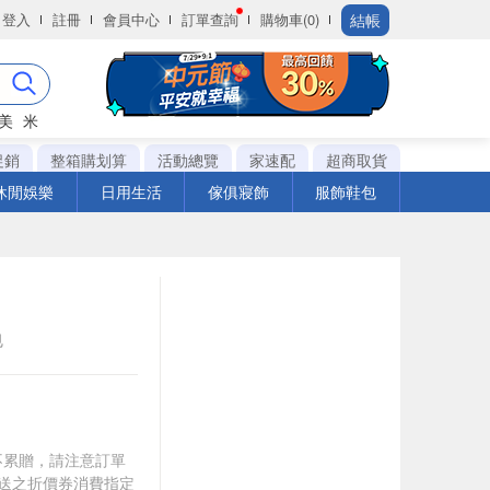
結帳
登入
註冊
會員中心
訂單查詢
購物車(0)
美
米
促銷
整箱購划算
活動總覽
家速配
超商取貨
休閒娛樂
日用生活
傢俱寢飾
服飾鞋包
包
筆不累贈，請注意訂單
贈送之折價券消費指定