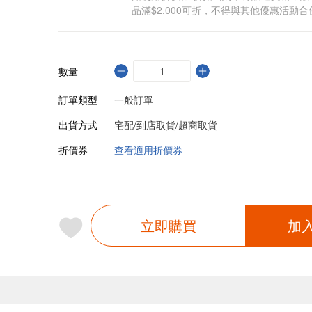
品滿$2,000可折，不得與其他優惠活動合
數量
訂單類型
一般訂單
出貨方式
宅配/到店取貨/超商取貨
折價券
查看適用折價券
立即購買
加