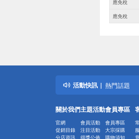
應免稅
應免稅
偏遠地區配
詐騙網頁！
得獎公告
活動快訊
熱門話題
銀行優惠
偏遠地區配
關於我們
主題活動
會員專區
詐騙網頁！
官網
會員活動
會員專區
促銷目錄
注目活動
大宗採購
分店資訊
得獎公佈
購物須知