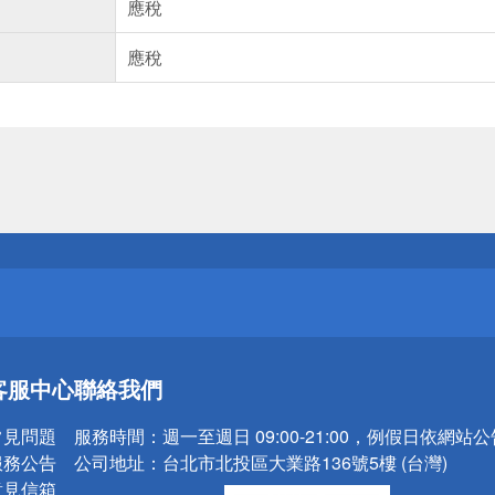
應稅
應稅
送
請小心！
送
客服中心
聯絡我們
請小心！
常見問題
服務時間：
週一至週日 09:00-21:00，例假日依網站
服務公告
公司地址：
台北市北投區大業路136號5樓 (台灣)
意見信箱