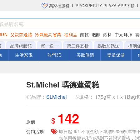
萬家福服務
PROSPERITY PLAZA APP下載
IGN
父親節送禮
冷氣最高省萬
福利品
餅乾
泡麵
飲料
中元拜拜
義
衛生紙
城
品牌旗艦館
買一送一
第二件五折
點數加碼送
檔期
泡
生活家電
熱門3C
美妝個清
嬰童保健
St.Michel 瑪德蓮蛋糕
◎品牌：
St.Michel
◎規格： 175g克 x 1 x 1Bag
142
$
原價
促銷活動
即日起-9/1 不限金額下單贈$200券(單
如使用折價券/折扣碼則不符贈送資格，