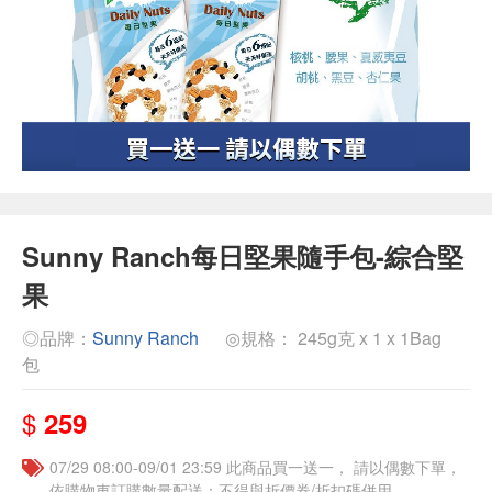
Sunny Ranch每日堅果隨手包-綜合堅
果
◎品牌：
Sunny Ranch
◎規格： 245g克 x 1 x 1Bag
包
$
259
07/29 08:00-09/01 23:59 此商品買一送一， 請以偶數下單，
依購物車訂購數量配送；不得與折價券/折扣碼併用