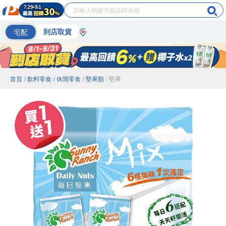
宅配
到店取貨
首頁
/ 飲料零食
/ 休閒零食
/ 堅果類
/ 堅果