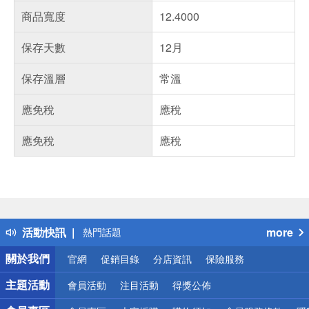
商品寬度
12.4000
保存天數
12月
保存溫層
常溫
應免稅
應稅
應免稅
應稅
偏遠地區配送
詐騙網頁！請小心！
得獎公告
活動快訊
more
熱門話題
銀行優惠
關於我們
官網
促銷目錄
分店資訊
保險服務
偏遠地區配送
詐騙網頁！請小心！
主題活動
會員活動
注目活動
得獎公佈