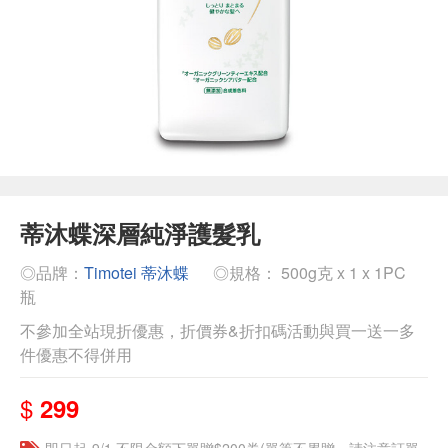
蒂沐蝶深層純淨護髮乳
◎品牌：
Timotei 蒂沐蝶
◎規格： 500g克 x 1 x 1PC
瓶
不參加全站現折優惠，折價券&折扣碼活動與買一送一多
件優惠不得併用
$
299