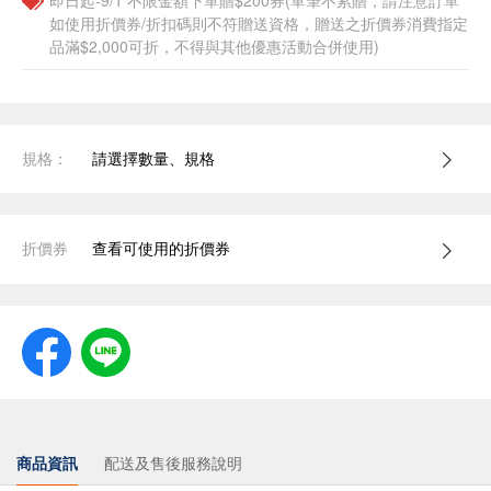
即日起-9/1 不限金額下單贈$200券(單筆不累贈，請注意訂單
如使用折價券/折扣碼則不符贈送資格，贈送之折價券消費指定
品滿$2,000可折，不得與其他優惠活動合併使用)
規格：
請選擇數量、規格
折價券
查看可使用的折價券
商品資訊
配送及售後服務說明