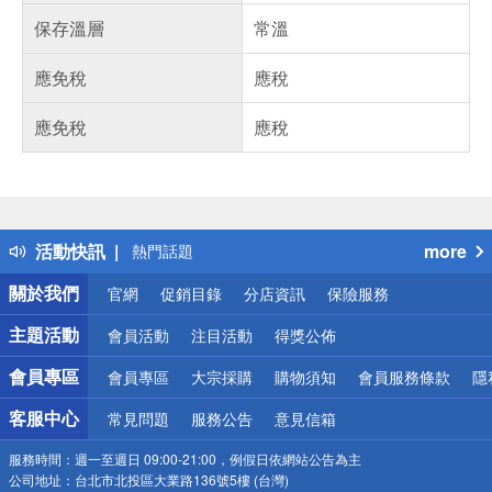
保存溫層
常溫
應免稅
應稅
應免稅
應稅
偏遠地區配送
詐騙網頁！請小心！
得獎公告
活動快訊
more
熱門話題
銀行優惠
關於我們
官網
促銷目錄
分店資訊
保險服務
偏遠地區配送
詐騙網頁！請小心！
主題活動
會員活動
注目活動
得獎公佈
會員專區
會員專區
大宗採購
購物須知
會員服務條款
隱
客服中心
常見問題
服務公告
意見信箱
服務時間：
週一至週日 09:00-21:00，例假日依網站公告為主
公司地址：
台北市北投區大業路136號5樓 (台灣)