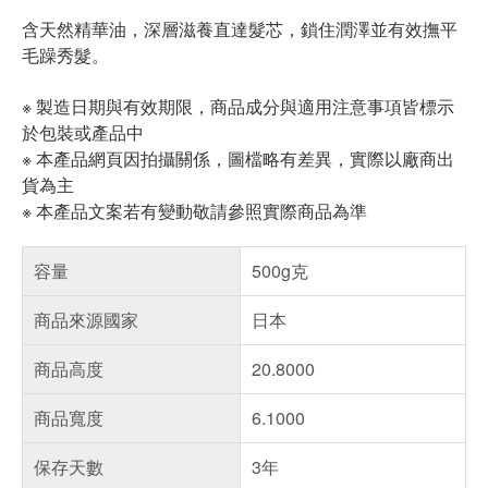
含天然精華油，深層滋養直達髮芯，鎖住潤澤並有效撫平
毛躁秀髮。
※ 製造日期與有效期限，商品成分與適用注意事項皆標示
於包裝或產品中
※ 本產品網頁因拍攝關係，圖檔略有差異，實際以廠商出
貨為主
※ 本產品文案若有變動敬請參照實際商品為準
容量
500g克
商品來源國家
日本
商品高度
20.8000
商品寬度
6.1000
保存天數
3年