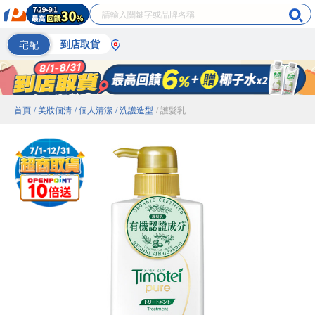
宅配
到店取貨
首頁
/ 美妝個清
/ 個人清潔
/ 洗護造型
/ 護髮乳