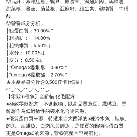
◎成分：濃縮鮭魚、豌豆、鷹嘴豆、濃縮雞肉、馬鈴薯、
甜菜根、蕃茄、菊苣根、亞麻籽、維生素、礦物質、牛磺
酸
◎營養成分分析：
│粗蛋白質：30.00%↑
│粗脂肪： 14.00%↑
│粗纖維質：5.50%↓
│水分： 10.00%↓
│灰分： 8.50%↓
│*Omega 3脂肪酸：0.60%↑
│*Omega 6脂肪酸：2.70%↑
★本產品每公斤含3,500仟卡代謝能
◠◡◠◡◠◡◠◡◠◡
【零穀 5種魚】全齡貓 化毛配方
●極致零穀配方：不含榖物，以高品質豌豆、鷹嘴豆、馬
鈴薯作為低過敏性的碳水化合物來源。
●優質蛋白質來源：特選來自大西洋的5種冷水魚，鮭魚、
鱒魚、油鯡魚、白肉魚與鯡魚，是優質的動物性蛋白質，
更是Omega3的來源，營養完整且容易消化。