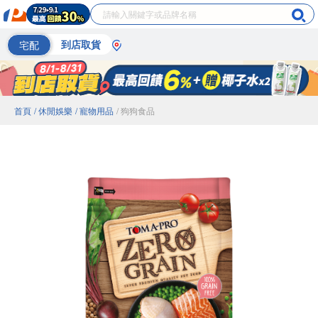
宅配
到店取貨
首頁
/ 休閒娛樂
/ 寵物用品
/ 狗狗食品