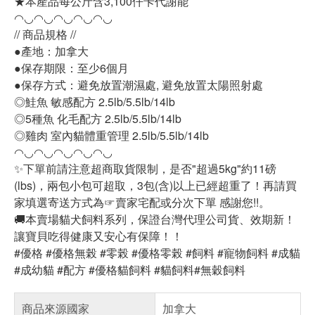
★本產品每公斤含3,100仟卡代謝能
◠◡◠◡◠◡◠◡◠◡
// 商品規格 //
●產地：加拿大
●保存期限：至少6個月
●保存方式：避免放置潮濕處, 避免放置太陽照射處
◎鮭魚 敏感配方 2.5lb/5.5lb/14lb
◎5種魚 化毛配方 2.5lb/5.5lb/14lb
◎雞肉 室內貓體重管理 2.5lb/5.5lb/14lb
◠◡◠◡◠◡◠◡◠◡
✨下單前請注意超商取貨限制，是否"超過5kg"約11磅
(lbs)，兩包小包可超取，3包(含)以上已經超重了！再請買
家填選寄送方式為☞賣家宅配或分次下單 感謝您!!。
🚚本賣場貓犬飼料系列，保證台灣代理公司貨、效期新！
讓寶貝吃得健康又安心有保障！！
#優格 #優格無榖 #零榖 #優格零榖 #飼料 #寵物飼料 #成貓
#成幼貓 #配方 #優格貓飼料 #貓飼料#無穀飼料
商品來源國家
加拿大