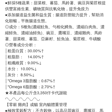
●鮮採5種蔬果：甜菜根、蕃茄、馬鈴薯、豌豆與菊苣根提
供豐富維生素、礦物質與抗氧化物，提升免疫力
●添加腸道益生菌和益生質：腸道防禦能力提升，幫助消
化順暢，平衡腸道生態。
◎成分：5種魚(濃縮鮭魚、勻相化鱒魚、濃縮白肉魚、濃
縮鯡魚、濃縮油鯡魚)、豌豆、鷹嘴豆、濃縮雞肉、馬鈴
薯、甜菜根、蕃茄、亞麻籽、鮭魚油、菊苣根、牛磺酸
◎營養成分分析：
│粗蛋白質：30.00%↑
│粗脂肪： 14.00%↑
│粗纖維質：9.00%↓
│水分： 10.00%↓
│灰分： 8.50%↓
│*Omega 3脂肪酸：0.67%↑
│*Omega 6脂肪酸：2.70%↑
★本產品每公斤含3,350仟卡代謝能
◠◡◠◡◠◡◠◡◠◡
【零穀 雞肉】成貓 室內貓體重管理
●極致零穀配方：不含榖物，以高品質豌豆、鷹嘴豆、馬