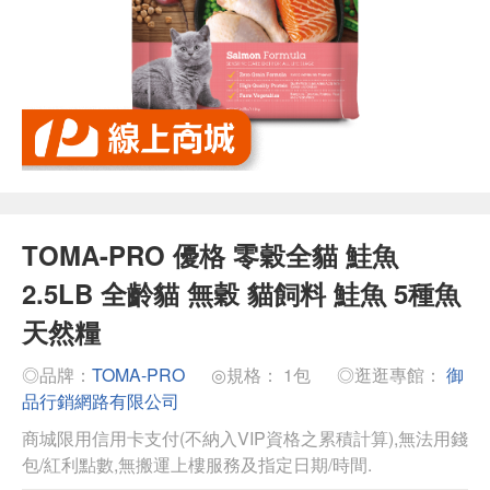
TOMA-PRO 優格 零穀全貓 鮭魚
2.5LB 全齡貓 無穀 貓飼料 鮭魚 5種魚
天然糧
◎品牌：
TOMA-PRO
◎規格： 1包
◎逛逛專館：
御
品行銷網路有限公司
商城限用信用卡支付(不納入VIP資格之累積計算),無法用錢
包/紅利點數,無搬運上樓服務及指定日期/時間.