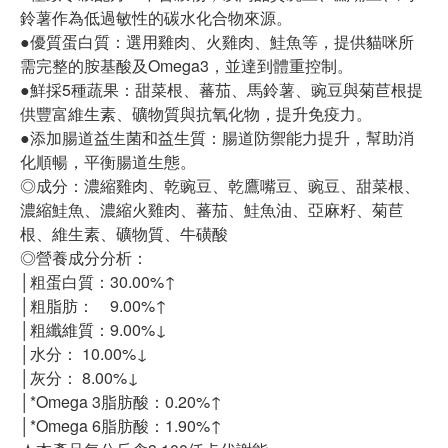
鈴薯作為低過敏性的碳水化合物來源。
●優質蛋白質：選用雞肉、火雞肉、鮭魚等，提供貓咪所
需完整的胺基酸及Omega3，並達到體重控制。
●鮮採5種蔬果：甜菜根、蕃茄、馬鈴薯、豌豆與菊苣根提
供豐富維生素、礦物質與抗氧化物，提升免疫力。
●添加腸道益生菌和益生質：腸道防禦能力提升，幫助消
化順暢，平衡腸道生態。
◎成分：濃縮雞肉、乾豌豆、乾鷹嘴豆、豌豆、甜菜根、
濃縮鮭魚、濃縮火雞肉、蕃茄、鮭魚油、亞麻籽、菊苣
根、維生素、礦物質、牛磺酸
◎營養成分分析：
│粗蛋白質：30.00%↑
│粗脂肪： 9.00%↑
│粗纖維質：9.00%↓
│水分： 10.00%↓
│灰分： 8.00%↓
│*Omega 3脂肪酸：0.20%↑
│*Omega 6脂肪酸：1.90%↑