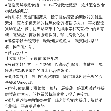
●優格天然零穀食譜，100%不含致敏穀源，尤其適合對食
物敏感的毛孩。
●特別添加天然田園蔬果，除了提供豐富的礦物質與維生
素外，更有多種天然的抗氧化物質增強抵抗力，再搭配優
質腸道益生菌，使天然蔬果中的纖維素和菊苣根中的果寡
糖，這些益生質發揮腸道保健、幫助消化的功用。
●優格零穀天然美味，粒粒健康粒粒香，讓寶貝快樂品
嚐，簡單過生活。
// 商品規格 //
【零穀 鮭魚】全齡貓 敏感配方
●極致零穀配方：不含榖物，以高品質豌豆、鷹嘴豆、馬
鈴薯作為低過敏性的碳水化合物來源。
●優質蛋白質：選用鮭魚與雞肉，提供貓咪所需完整的胺
基酸及Omega3。
●鮮採5種蔬果：甜菜根、蕃茄、馬鈴薯、豌豆與菊苣根提
供豐富維生素、礦物質與抗氧化物，提升免疫力。
●添加腸道益生菌和益生質：腸道防禦能力提升，幫助消
化順暢，平衡腸道生態。