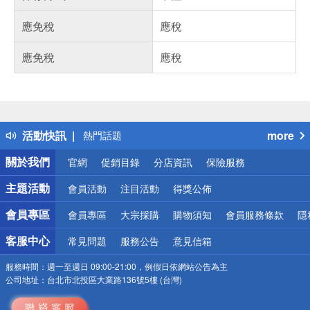
應免稅
應稅
應免稅
應稅
偏遠地區配送
詐騙網頁！請小心！
得獎公告
活動快訊
more
熱門話題
銀行優惠
關於我們
官網
促銷目錄
分店資訊
保險服務
偏遠地區配送
詐騙網頁！請小心！
主題活動
會員活動
注目活動
得獎公佈
會員專區
會員專區
大宗採購
購物須知
會員服務條款
隱
客服中心
常見問題
服務公告
意見信箱
服務時間：
週一至週日 09:00-21:00，例假日依網站公告為主
公司地址：
台北市北投區大業路136號5樓 (台灣)