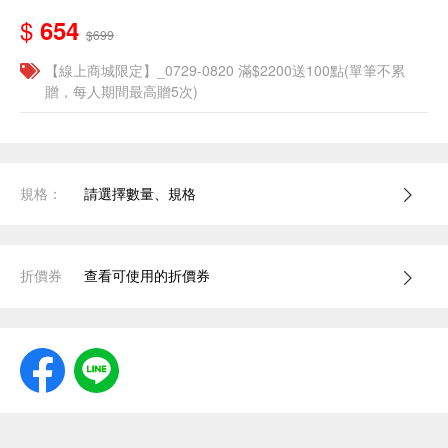
$
654
$699
【線上商城限定】_0729-0820 滿$2200送100點(單筆不累
贈，每人期間最高贈5次)
規格：
請選擇數量、規格
折價券
查看可使用的折價券