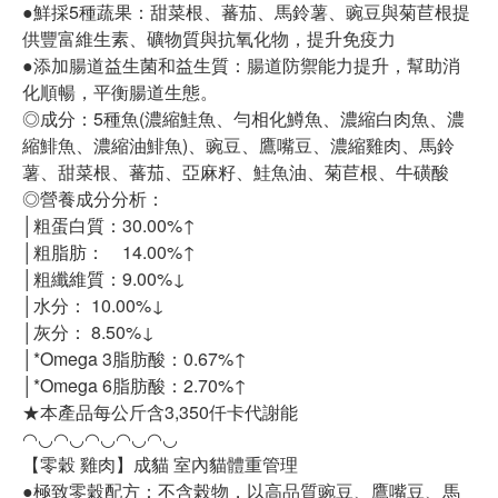
●鮮採5種蔬果：甜菜根、蕃茄、馬鈴薯、豌豆與菊苣根提
供豐富維生素、礦物質與抗氧化物，提升免疫力
●添加腸道益生菌和益生質：腸道防禦能力提升，幫助消
化順暢，平衡腸道生態。
◎成分：5種魚(濃縮鮭魚、勻相化鱒魚、濃縮白肉魚、濃
縮鯡魚、濃縮油鯡魚)、豌豆、鷹嘴豆、濃縮雞肉、馬鈴
薯、甜菜根、蕃茄、亞麻籽、鮭魚油、菊苣根、牛磺酸
◎營養成分分析：
│粗蛋白質：30.00%↑
│粗脂肪： 14.00%↑
│粗纖維質：9.00%↓
│水分： 10.00%↓
│灰分： 8.50%↓
│*Omega 3脂肪酸：0.67%↑
│*Omega 6脂肪酸：2.70%↑
★本產品每公斤含3,350仟卡代謝能
◠◡◠◡◠◡◠◡◠◡
【零穀 雞肉】成貓 室內貓體重管理
●極致零穀配方：不含榖物，以高品質豌豆、鷹嘴豆、馬