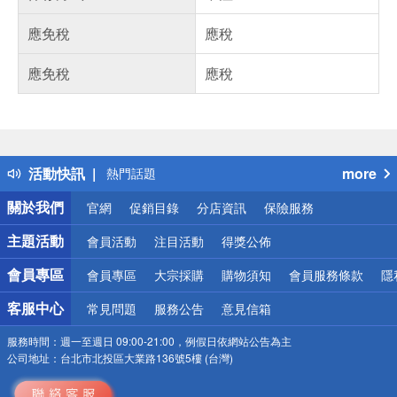
應免稅
應稅
應免稅
應稅
偏遠地區配送
詐騙網頁！請小心！
得獎公告
活動快訊
more
熱門話題
銀行優惠
關於我們
官網
促銷目錄
分店資訊
保險服務
偏遠地區配送
詐騙網頁！請小心！
主題活動
會員活動
注目活動
得獎公佈
會員專區
會員專區
大宗採購
購物須知
會員服務條款
隱
客服中心
常見問題
服務公告
意見信箱
服務時間：
週一至週日 09:00-21:00，例假日依網站公告為主
公司地址：
台北市北投區大業路136號5樓 (台灣)