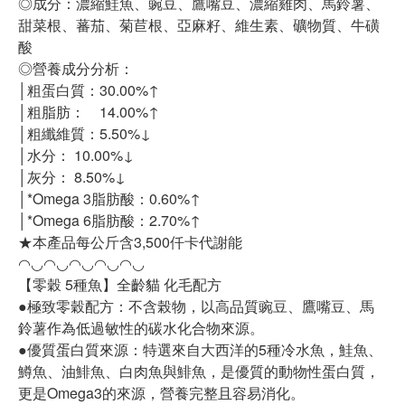
◎成分：濃縮鮭魚、豌豆、鷹嘴豆、濃縮雞肉、馬鈴薯、
甜菜根、蕃茄、菊苣根、亞麻籽、維生素、礦物質、牛磺
酸
◎營養成分分析：
│粗蛋白質：30.00%↑
│粗脂肪： 14.00%↑
│粗纖維質：5.50%↓
│水分： 10.00%↓
│灰分： 8.50%↓
│*Omega 3脂肪酸：0.60%↑
│*Omega 6脂肪酸：2.70%↑
★本產品每公斤含3,500仟卡代謝能
◠◡◠◡◠◡◠◡◠◡
【零穀 5種魚】全齡貓 化毛配方
●極致零穀配方：不含榖物，以高品質豌豆、鷹嘴豆、馬
鈴薯作為低過敏性的碳水化合物來源。
●優質蛋白質來源：特選來自大西洋的5種冷水魚，鮭魚、
鱒魚、油鯡魚、白肉魚與鯡魚，是優質的動物性蛋白質，
更是Omega3的來源，營養完整且容易消化。