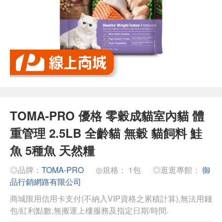
TOMA-PRO 優格 零穀成貓室內貓 體
重管理 2.5LB 全齡貓 無穀 貓飼料 鮭
魚 5種魚 天然糧
◎品牌：
TOMA-PRO
◎規格： 1包
◎逛逛專館：
御
品行銷網路有限公司
商城限用信用卡支付(不納入VIP資格之累積計算),無法用錢
包/紅利點數,無搬運上樓服務及指定日期/時間.