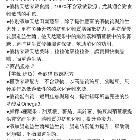
●優格天然零穀食譜，100%不含致敏穀源，尤其適合對食
物敏感的毛孩。
●特別添加天然田園蔬果，除了提供豐富的礦物質與維生
素外，更有多種天然的抗氧化物質增強抵抗力，再搭配優
質腸道益生菌，使天然蔬果中的纖維素和菊苣根中的果寡
糖，這些益生質發揮腸道保健、幫助消化的功用。
●優格零穀天然美味，粒粒健康粒粒香，讓寶貝快樂品
嚐，簡單過生活。
// 商品規格 //
【零穀 鮭魚】全齡貓 敏感配方
●極致零穀配方：不含榖物，以高品質豌豆、鷹嘴豆、馬
鈴薯作為低過敏性的碳水化合物來源。
●優質蛋白質：選用鮭魚與雞肉，提供貓咪所需完整的胺
基酸及Omega3。
●鮮採5種蔬果：甜菜根、蕃茄、馬鈴薯、豌豆與菊苣根提
供豐富維生素、礦物質與抗氧化物，提升免疫力。
●添加腸道益生菌和益生質：腸道防禦能力提升，幫助消
化順暢，平衡腸道生態。