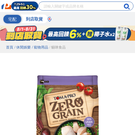
宅配
到店取貨
首頁
/ 休閒娛樂
/ 寵物用品
/ 貓咪食品