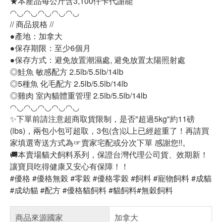
★本產品每公斤含3,100仟卡代謝能
◠◡◠◡◠◡◠◡◠◡
// 商品規格 //
●產地：加拿大
●保存期限：至少6個月
●保存方式：避免放置潮濕處, 避免放置太陽照射處
◎鮭魚 敏感配方 2.5lb/5.5lb/14lb
◎5種魚 化毛配方 2.5lb/5.5lb/14lb
◎雞肉 室內貓體重管理 2.5lb/5.5lb/14lb
◠◡◠◡◠◡◠◡◠◡
✨下單前請注意超商取貨限制，是否"超過5kg"約11磅
(lbs)，兩包小包可超取，3包(含)以上已經超重了！再請買
家填選寄送方式為☞賣家宅配或分次下單 感謝您!!。
🚚本賣場貓犬飼料系列，保證台灣代理公司貨、效期新！
讓寶貝吃得健康又安心有保障！！
#優格 #優格無榖 #零榖 #優格零榖 #飼料 #寵物飼料 #成貓
#成幼貓 #配方 #優格貓飼料 #貓飼料#無穀飼料
商品來源國家
加拿大