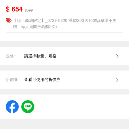
$
654
$699
【線上商城限定】_0729-0820 滿$2200送100點(單筆不累
贈，每人期間最高贈5次)
規格：
請選擇數量、規格
折價券
查看可使用的折價券