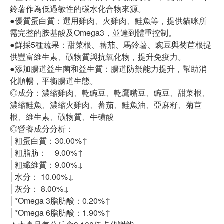
鈴薯作為低過敏性的碳水化合物來源。
●優質蛋白質：選用雞肉、火雞肉、鮭魚等，提供貓咪所
需完整的胺基酸及Omega3，並達到體重控制。
●鮮採5種蔬果：甜菜根、蕃茄、馬鈴薯、豌豆與菊苣根提
供豐富維生素、礦物質與抗氧化物，提升免疫力。
●添加腸道益生菌和益生質：腸道防禦能力提升，幫助消
化順暢，平衡腸道生態。
◎成分：濃縮雞肉、乾豌豆、乾鷹嘴豆、豌豆、甜菜根、
濃縮鮭魚、濃縮火雞肉、蕃茄、鮭魚油、亞麻籽、菊苣
根、維生素、礦物質、牛磺酸
◎營養成分分析：
│粗蛋白質：30.00%↑
│粗脂肪： 9.00%↑
│粗纖維質：9.00%↓
│水分： 10.00%↓
│灰分： 8.00%↓
│*Omega 3脂肪酸：0.20%↑
│*Omega 6脂肪酸：1.90%↑