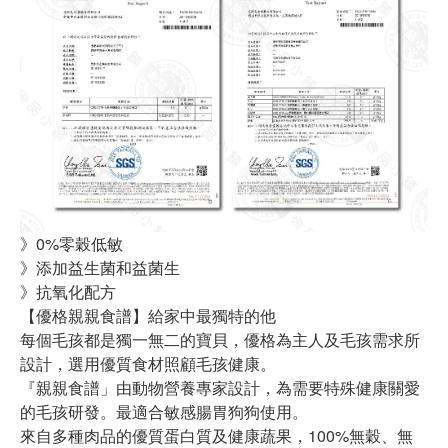
》0%零穀低敏
》添加益生菌和益菌生
》抗氧化配方
【優格親親食譜】給家中最獨特的他
每個毛孩都是獨一無二的寶貝，優格為主人及毛孩需求所
設計，選用優質食材照顧毛孩健康。
『親親食譜」由動物營養專家設計，為需要特殊健康關愛
的毛孩研發。最適合敏感腸胃狗狗使用。
來自多種肉品的優質蛋白質及健康蔬果，100%無穀、無