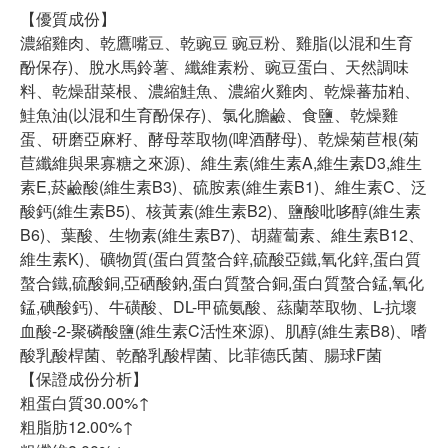
【優質成份】
濃縮雞肉、乾鷹嘴豆、乾豌豆 豌豆粉、雞脂(以混和生育
酚保存)、脫水馬鈴薯、纖維素粉、豌豆蛋白、天然調味
料、乾燥甜菜根、濃縮鮭魚、濃縮火雞肉、乾燥蕃茄粕、
鮭魚油(以混和生育酚保存)、氯化膽鹼、食鹽、乾燥雞
蛋、研磨亞麻籽、酵母萃取物(啤酒酵母)、乾燥菊苣根(菊
苣纖維與果寡糖之來源)、維生素(維生素A,維生素D3,維生
素E,菸鹼酸(維生素B3)、硫胺素(維生素B1)、維生素C、泛
酸鈣(維生素B5)、核黃素(維生素B2)、鹽酸吡哆醇(維生素
B6)、葉酸、生物素(維生素B7)、胡蘿蔔素、維生素B12、
維生素K)、礦物質(蛋白質螯合鋅,硫酸亞鐵,氧化鋅,蛋白質
螯合鐵,硫酸銅,亞硒酸鈉,蛋白質螯合銅,蛋白質螯合錳,氧化
錳,碘酸鈣)、牛磺酸、DL-甲硫氨酸、蕬蘭萃取物、L-抗壞
血酸-2-聚磷酸鹽(維生素C活性來源)、肌醇(維生素B8)、嗜
酸乳酸桿菌、乾酪乳酸桿菌、比菲德氏菌、腸球F菌
【保證成份分析】
粗蛋白質30.00%↑
粗脂肪12.00%↑