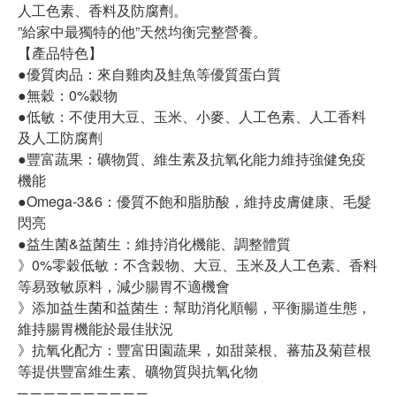
人工色素、香料及防腐劑。
”給家中最獨特的他”天然均衡完整營養。
【產品特色】
●優質肉品：來自雞肉及鮭魚等優質蛋白質
●無穀：0%穀物
●低敏：不使用大豆、玉米、小麥、人工色素、人工香料
及人工防腐劑
●豐富蔬果：礦物質、維生素及抗氧化能力維持強健免疫
機能
●Omega-3&6：優質不飽和脂肪酸，維持皮膚健康、毛髮
閃亮
●益生菌&益菌生：維持消化機能、調整體質
》0%零穀低敏：不含榖物、大豆、玉米及人工色素、香料
等易致敏原料，減少腸胃不適機會
》添加益生菌和益菌生：幫助消化順暢，平衡腸道生態，
維持腸胃機能於最佳狀況
》抗氧化配方：豐富田園蔬果，如甜菜根、蕃茄及菊苣根
等提供豐富維生素、礦物質與抗氧化物
─ ─ ─ ─ ─ ─ ─ ─ ─ ─