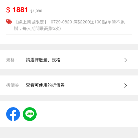
$
1881
$1,990
【線上商城限定】_0729-0820 滿$2200送100點(單筆不累
贈，每人期間最高贈5次)
規格：
請選擇數量、規格
折價券
查看可使用的折價券