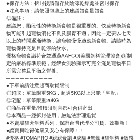
●保存方法：拆封後請儲存於陰涼乾燥處並密封保存
●注意事項：請依照包裝上的建議餵食量餵食
◎備註：
建議您，階段性的轉換新食物是很重要的。快速轉換新食
物可能引起寵物消化不良及腸胃不適，因此一定要以七天
以上的時間逐漸轉換，讓寵物慢慢適應新食物。請隨時為
寵物保持充足且乾淨的飲水。
優格寵物食譜符合並通過AAFCO(美國飼料管理協會)所制
定的嚴格標準規範，經餵食測驗顯示可完全滿足寵物平日
所需完整且平衡之營養。
─ ─ ─ ─ ─ ─ ─ ─ ─ ─
●下單前請注意超商取貨限制
◎超取：單筆限重5KG，超過5KG以上只能「宅配」
◎宅配：單筆限重20KG
◎商品在重量/體積限制內都可合併寄出
◎本商品一經拆封使用，恕無法辦理退貨
●本賣場貓犬飼料系列，保證台灣代理公司貨、效期新！
●讓寶貝吃得健康又安心有保障！！
#優格 #TOMAPRO #親親食譜 #成貓 #無穀 #貓飼料 #敏感