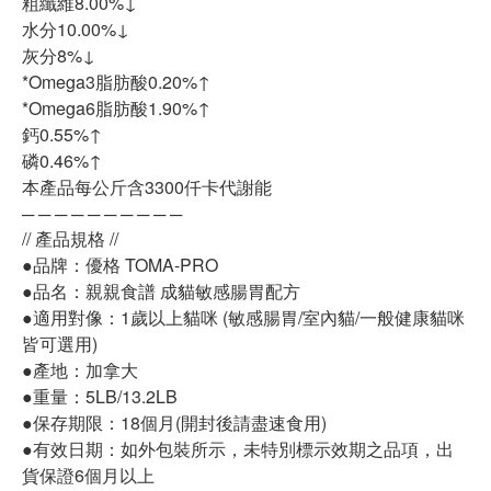
粗纖維8.00%↓
水分10.00%↓
灰分8%↓
*Omega3脂肪酸0.20%↑
*Omega6脂肪酸1.90%↑
鈣0.55%↑
磷0.46%↑
本產品每公斤含3300仟卡代謝能
─ ─ ─ ─ ─ ─ ─ ─ ─ ─
// 產品規格 //
●品牌：優格 TOMA-PRO
●品名：親親食譜 成貓敏感腸胃配方
●適用對像：1歲以上貓咪 (敏感腸胃/室內貓/一般健康貓咪
皆可選用)
●產地：加拿大
●重量：5LB/13.2LB
●保存期限：18個月(開封後請盡速食用)
●有效日期：如外包裝所示，未特別標示效期之品項，出
貨保證6個月以上