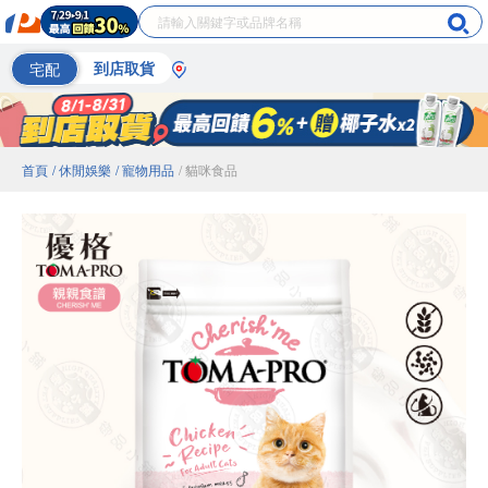
宅配
到店取貨
首頁
/ 休閒娛樂
/ 寵物用品
/ 貓咪食品