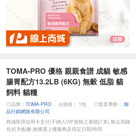
TOMA-PRO 優格 親親食譜 成貓 敏感
腸胃配方13.2LB (6KG) 無穀 低脂 貓
飼料 貓糧
◎品牌：
TOMA-PRO
◎規格： 1包
◎逛逛專館：
御
品行銷網路有限公司
商城限用信用卡支付(不納入VIP資格之累積計算),無法用錢
包/紅利點數,無搬運上樓服務及指定日期/時間.