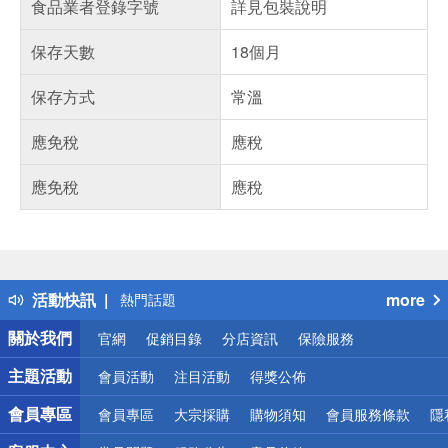
食品業者登錄字號
詳見包裝說明
保存天數
18個月
保存方式
常溫
應免稅
應稅
應免稅
應稅
偏遠地區配送
詐騙網頁！請小心！
得獎公告
活動快訊
more
熱門話題
銀行優惠
關於我們
官網
促銷目錄
分店資訊
保險服務
偏遠地區配送
詐騙網頁！請小心！
主題活動
會員活動
注目活動
得獎公佈
會員專區
會員專區
大宗採購
購物須知
會員服務條款
隱