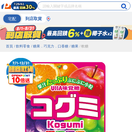
宅配
到店取貨
首頁
/ 飲料零食
/ 糖果．巧克力．口香糖
/ 糖果
/ 軟糖