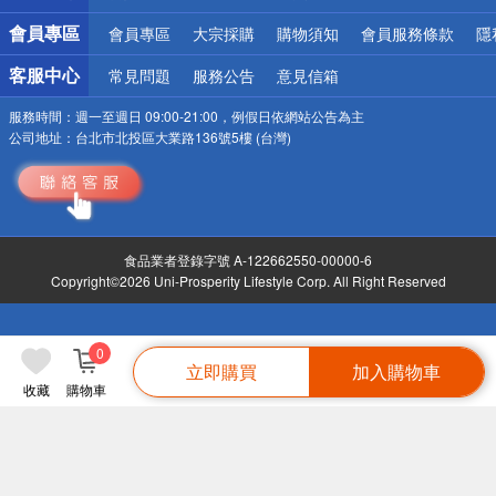
會員專區
會員專區
大宗採購
購物須知
會員服務條款
隱
客服中心
常見問題
服務公告
意見信箱
服務時間：
週一至週日 09:00-21:00，例假日依網站公告為主
公司地址：
台北市北投區大業路136號5樓 (台灣)
食品業者登錄字號 A-122662550-00000-6
Copyright©2026 Uni-Prosperity Lifestyle Corp. All Right Reserved
0
立即購買
加入購物車
收藏
購物車