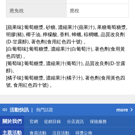
應免稅
應稅
[蘋果味]:葡萄糖漿, 砂糖, 濃縮果汁(蘋果汁), 果糖葡萄糖漿,
明膠(豬), 椰子油, 檸檬酸, 香料, 蜂蠟, 棕櫚蠟, 品質改良劑
(D-甘露醇), 著色劑(食用紅色四十號) 。
[白葡萄味]:葡萄糖漿, 濃縮果汁(白葡萄汁), 著色劑(食用黃
色四號) 。
[葡萄味]:葡萄糖漿, 濃縮果汁(葡萄汁), 品質改良劑(D-甘露
醇)。
[橘子味]:葡萄糖漿, 濃縮果汁(橘子汁), 著色劑(食用黃色四
號, 食用紅色四十號) 。
偏遠地區配送
詐騙網頁！請小心！
得獎公告
活動快訊
more
熱門話題
銀行優惠
關於我們
官網
促銷目錄
分店資訊
保險服務
偏遠地區配送
詐騙網頁！請小心！
主題活動
會員活動
注目活動
得獎公佈