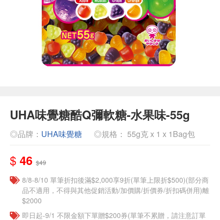
UHA味覺糖酷Q彌軟糖-水果味-55g
◎品牌：
UHA味覺糖
◎規格： 55g克 x 1 x 1Bag包
$
46
$49
8/8-8/10 單筆折扣後滿$2,000享9折(單筆上限折$500)(部分商
品不適用，不得與其他促銷活動/加價購/折價券/折扣碼併用)離
$2000
即日起-9/1 不限金額下單贈$200券(單筆不累贈，請注意訂單