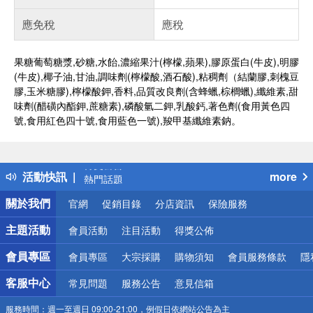
應免稅
應稅
果糖葡萄糖漿,砂糖,水飴,濃縮果汁(檸檬,蘋果),膠原蛋白(牛皮),明膠
(牛皮),椰子油,甘油,調味劑(檸檬酸,酒石酸),粘稠劑（結蘭膠,刺槐豆
膠,玉米糖膠),檸檬酸鉀,香料,品質改良劑(含蜂蠟,棕櫚蠟),纖維素,甜
味劑(醋磺內酯鉀,蔗糖素),磷酸氫二鉀,乳酸鈣,著色劑(食用黃色四
號,食用紅色四十號,食用藍色一號),羧甲基纖維素鈉。
偏遠地區配送
詐騙網頁！請小心！
得獎公告
活動快訊
more
熱門話題
銀行優惠
關於我們
官網
促銷目錄
分店資訊
保險服務
偏遠地區配送
詐騙網頁！請小心！
主題活動
會員活動
注目活動
得獎公佈
會員專區
會員專區
大宗採購
購物須知
會員服務條款
隱
客服中心
常見問題
服務公告
意見信箱
服務時間：
週一至週日 09:00-21:00，例假日依網站公告為主