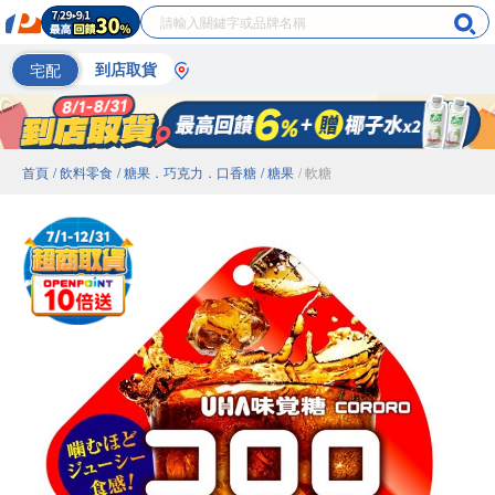
宅配
到店取貨
首頁
/ 飲料零食
/ 糖果．巧克力．口香糖
/ 糖果
/ 軟糖