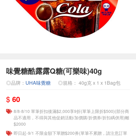
味覺糖酷露露Q糖(可樂味)40g
◎品牌：
UHA味覺糖
◎規格： 40g克 x 1 x 1Bag包
$
60
8/8-8/10 單筆折扣後滿$2,000享9折(單筆上限折$500)(部分商
品不適用，不得與其他促銷活動/加價購/折價券/折扣碼併用)離
$2000
即日起-9/1 不限金額下單贈$200券(單筆不累贈，請注意訂單