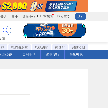
結帳
登入
註冊
會員中心
訂單查詢
購物車(0)
罐頭
促銷
整箱購划算
活動總覽
家速配
超商取貨
休閒娛樂
日用生活
傢俱寢飾
服飾鞋包