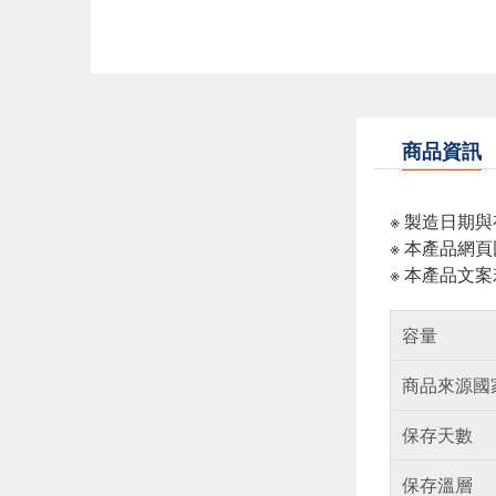
商品資訊
※ 製造日期
※ 本產品網
※ 本產品文
容量
商品來源國
保存天數
保存溫層