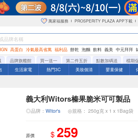
萬家福服務
PROSPERITY PLAZA APP下載
IGN
高蛋白
冷氣最高省萬
福利品
餅乾
泡麵
飲料
義美
中元拜拜
咖啡
城
品牌旗艦館
買一送一
第二件五折
點數加碼送
檔期
泡
生活家電
熱門3C
美妝個清
嬰童保健
義大利Witors榛果脆米可可製品
◎品牌：
Witor's
◎規格： 250g克 x 1 x 1Bag袋
259
$
原價