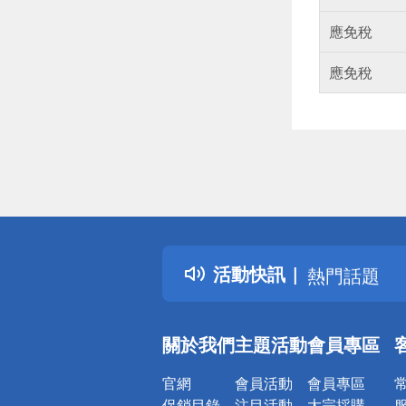
應免稅
應免稅
偏遠地區配
詐騙網頁！
得獎公告
活動快訊
熱門話題
銀行優惠
偏遠地區配
關於我們
主題活動
會員專區
詐騙網頁！
官網
會員活動
會員專區
促銷目錄
注目活動
大宗採購