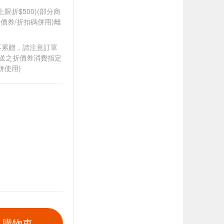
筆上限折$500)(部分商
價券/折扣碼併用)離
筆不累贈，請注意訂單
贈送之折價券消費指定
併使用)
入購物車