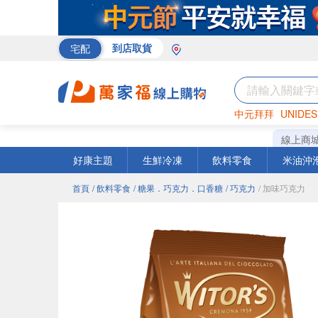
宅配
到店取貨
中元拜拜
UNIDES
米
巧克力
衛生紙
線上商
好康主題
生鮮冷凍
飲料零食
米油沖
首頁
/ 飲料零食
/ 糖果．巧克力．口香糖
/ 巧克力
/ 加味巧克力