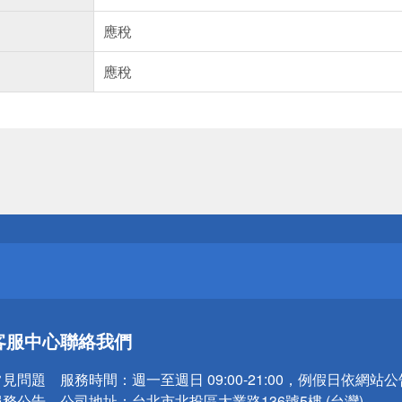
應稅
應稅
送
請小心！
送
客服中心
聯絡我們
請小心！
常見問題
服務時間：
週一至週日 09:00-21:00，例假日依網站
服務公告
公司地址：
台北市北投區大業路136號5樓 (台灣)