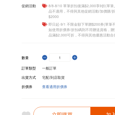
促銷活動
8/8-8/10 單筆折扣後滿$2,000享9折(單
品不適用，不得與其他促銷活動/加價購/折
$2000
即日起-9/1 不限金額下單贈$200券(單
如使用折價券/折扣碼則不符贈送資格，
品滿$2,000可折，不得與其他優惠活動合
數量
訂單類型
一般訂單
出貨方式
宅配/到店取貨
折價券
查看適用折價券
立即購買
加