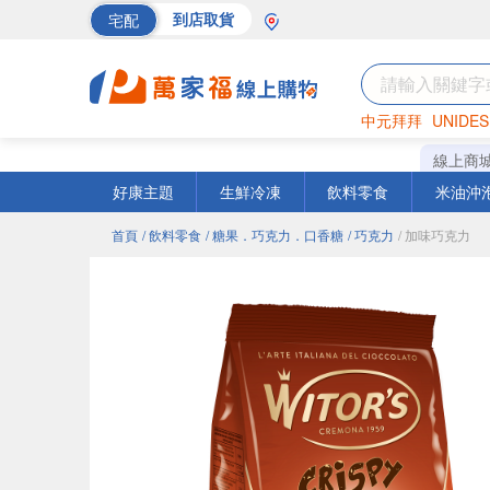
宅配
到店取貨
中元拜拜
UNIDES
海苔
巧克力
罐頭
線上商
好康主題
生鮮冷凍
飲料零食
米油沖
首頁
/ 飲料零食
/ 糖果．巧克力．口香糖
/ 巧克力
/ 加味巧克力