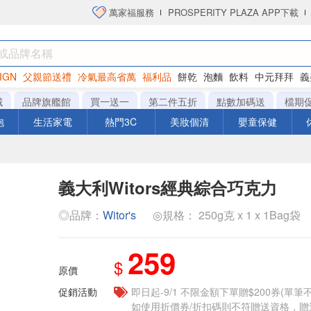
萬家福服務
PROSPERITY PLAZA APP下載
IGN
父親節送禮
冷氣最高省萬
福利品
餅乾
泡麵
飲料
中元拜拜
義
衛生紙
城
品牌旗艦館
買一送一
第二件五折
點數加碼送
檔期
泡
生活家電
熱門3C
美妝個清
嬰童保健
義大利Witors經典綜合巧克力
◎品牌：
Witor's
◎規格： 250g克 x 1 x 1Bag袋
259
$
原價
促銷活動
即日起-9/1 不限金額下單贈$200券(單
如使用折價券/折扣碼則不符贈送資格，