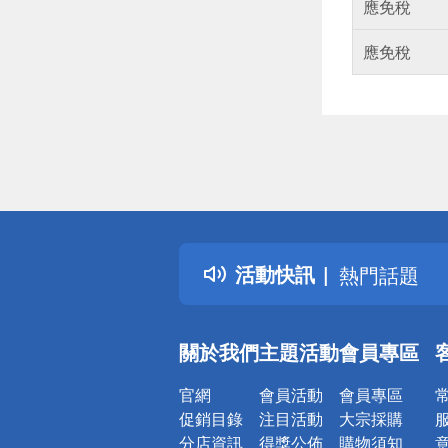
應免稅
應免稅
偏遠地區配
詐騙網頁！
得獎公告
活動快訊
熱門話題
銀行優惠
偏遠地區配
關於我們
主題活動
會員專區
詐騙網頁！
官網
會員活動
會員專區
促銷目錄
注目活動
大宗採購
分店資訊
得獎公佈
購物須知