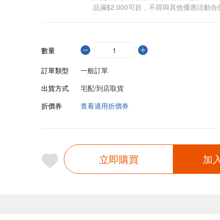
品滿$2,000可折，不得與其他優惠活動合
數量
訂單類型
一般訂單
出貨方式
宅配/到店取貨
折價券
查看適用折價券
立即購買
加