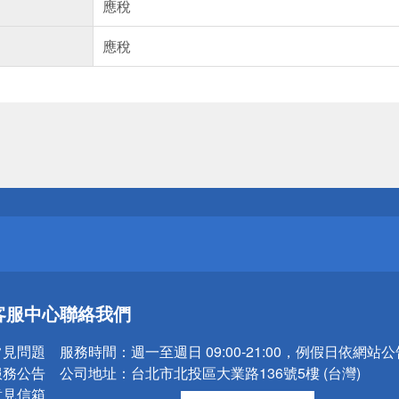
應稅
應稅
送
請小心！
送
客服中心
聯絡我們
請小心！
常見問題
服務時間：
週一至週日 09:00-21:00，例假日依網站
服務公告
公司地址：
台北市北投區大業路136號5樓 (台灣)
意見信箱