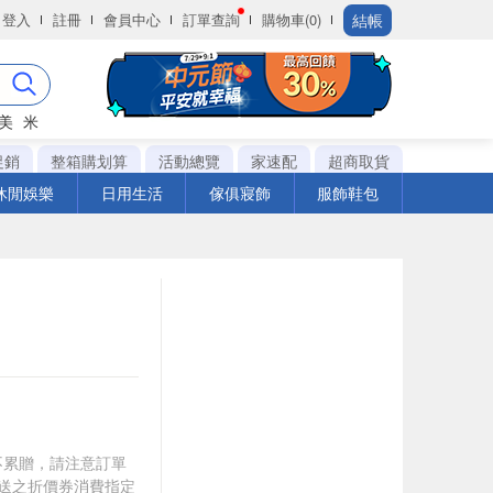
結帳
登入
註冊
會員中心
訂單查詢
購物車(0)
美
米
促銷
整箱購划算
活動總覽
家速配
超商取貨
休閒娛樂
日用生活
傢俱寢飾
服飾鞋包
筆不累贈，請注意訂單
贈送之折價券消費指定