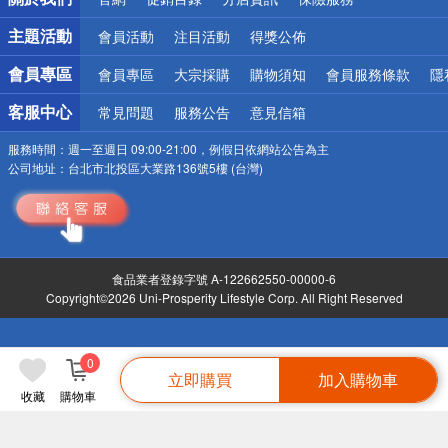
偏遠地區配送
詐騙網頁！請小心！
主題活動
會員活動
注目活動
得獎公佈
會員專區
會員專區
大宗採購
購物須知
會員服務條款
隱
客服中心
常見問題
服務公告
意見信箱
服務時間：
週一至週日 09:00-21:00，例假日依網站公告為主
公司地址：
台北市北投區大業路136號5樓 (台灣)
食品業者登錄字號 A-122662550-00000-6
Copyright©2026 Uni-Prosperity Lifestyle Corp. All Right Reserved
0
立即購買
加入購物車
收藏
購物車