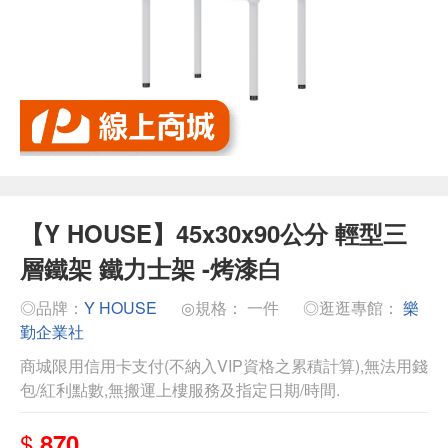
【Y HOUSE】45x30x90公分 輕型三
層鐵架 鐵力士架 -烤漆白
◎品牌：
Y HOUSE
◎規格： 一件
◎逛逛專館：
樂
勤企業社
商城限用信用卡支付(不納入VIP資格之累積計算),無法用錢
包/紅利點數,無搬運上樓服務及指定日期/時間.
$
870