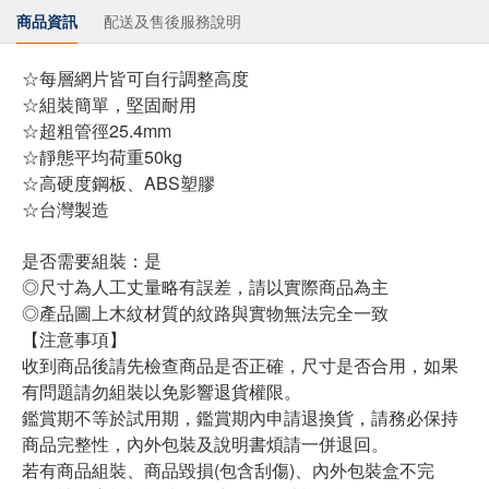
商品資訊
配送及售後服務說明
☆每層網片皆可自行調整高度
☆組裝簡單，堅固耐用
☆超粗管徑25.4mm
☆靜態平均荷重50kg
☆高硬度鋼板、ABS塑膠
☆台灣製造
是否需要組裝：是
◎尺寸為人工丈量略有誤差，請以實際商品為主
◎產品圖上木紋材質的紋路與實物無法完全一致
【注意事項】
收到商品後請先檢查商品是否正確，尺寸是否合用，如果
有問題請勿組裝以免影響退貨權限。
鑑賞期不等於試用期，鑑賞期內申請退換貨，請務必保持
商品完整性，內外包裝及說明書煩請一併退回。
若有商品組裝、商品毀損(包含刮傷)、內外包裝盒不完