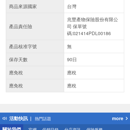
商品來源國家
台灣
兆豐產物保險股份有限公
產品責任險
司 保單號
碼:021414PDL00186
產品核准字號
無
保存天數
90日
應免稅
應稅
應免稅
應稅
偏遠地區配送
詐騙網頁！請小心！
得獎公告
活動快訊
more
熱門話題
銀行優惠
關於我們
官網
促銷目錄
分店資訊
保險服務