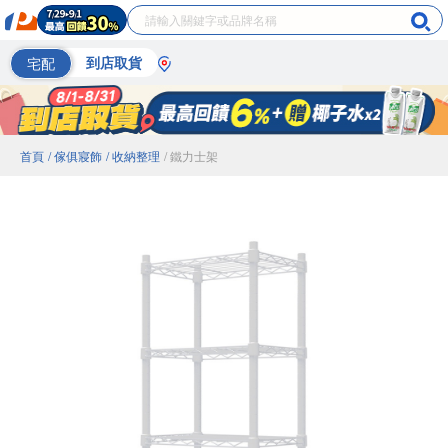
宅配
到店取貨
首頁
/ 傢俱寢飾
/ 收納整理
/ 鐵力士架