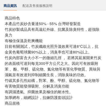
商品資訊
配送及售後服務說明
商品特色
本產品竹炭紗含量達50% - 55% 台灣研發製造
竹炭紗製成品具有高遠紅外線、抗菌及除臭特性，超強除
臭力
有極佳保溫及乾爽機能
目前有關測試，竹炭纖維光照升溫效果可達8℃以上，抗
金黃色葡萄球菌90%以上，消臭率也可達80%以上。
竹炭內部富含大小不一的微細孔徑 ， 若將其延展開來竹炭
的表面積可達到每克300平方公尺之大。因此可有效吸附
苯 、酚、甲醇、硫化物、氮化物等有害化學物質、異味與
濕氣並有效達到抑制細菌生長，消除臭味的功效。
竹碳其多孔性結構，對苯、酚、甲醇、硫化物、氮化物等
有害物質能發揮吸附、分解及消臭功能
有調濕透氣、抑菌效果及極佳的耐水性。
加厚網布，細網設計，拉鍊防護套頭設計
商品規格