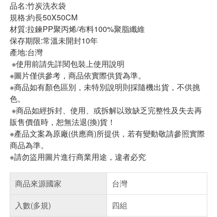
品名:竹炭洗衣袋
規格:約長50X50CM
材質:拉鍊PP聚丙烯/布料100%聚脂纖維
保存期限:常溫未開封10年
產地:台灣
※使用前請先詳閱包裝上使用說明
※圖片僅供參考，商品依實際供貨為準。
※商品如有顏色區別，未特別說明則採隨機出貨，不供挑
色。
※商品如經拆封、使用、或拆解以致缺乏完整性及失去再
販售價值時，恕無法退(換)貨！
※產品文案為原廠(供應商)所提供，若有變動敬請參照實際
商品為準。
※請勿盜用圖片進行商業用途，違者必究
商品來源國家
台灣
入數(多規)
四組