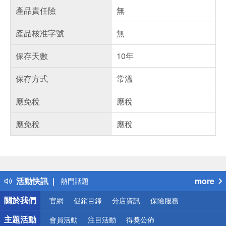
產品責任險
無
產品核准字號
無
保存天數
10年
保存方式
常溫
應免稅
應稅
應免稅
應稅
偏遠地區配送
詐騙網頁！請小心！
得獎公告
活動快訊
more
熱門話題
銀行優惠
關於我們
官網
促銷目錄
分店資訊
保險服務
偏遠地區配送
詐騙網頁！請小心！
主題活動
會員活動
注目活動
得獎公佈