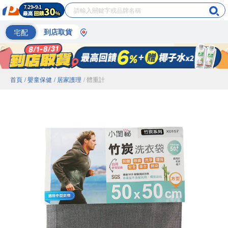
宅配
到店取貨
首頁
/ 嬰童保健
/ 居家護理
/ 體重計