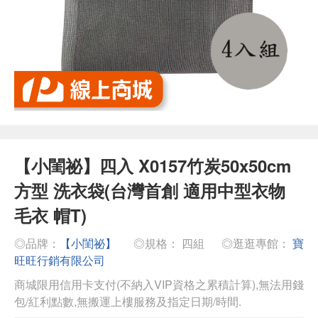
【小閨祕】四入 X0157竹炭50x50cm
方型 洗衣袋(台灣首創 適用中型衣物
毛衣 帽T)
◎品牌：
【小閨祕】
◎規格： 四組
◎逛逛專館：
寶
旺旺行銷有限公司
商城限用信用卡支付(不納入VIP資格之累積計算),無法用錢
包/紅利點數,無搬運上樓服務及指定日期/時間.